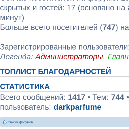
скрытых и гостей: 17 (основано на
минут)
Больше всего посетителей (
747
) н
Зарегистрированные пользователи
Легенда:
Администраторы
,
Глав
ТОПЛИСТ БЛАГОДАРНОСТЕЙ
СТАТИСТИКА
Всего сообщений:
1417
• Тем:
744
•
пользователь:
darkparfume
Список форумов