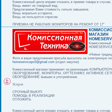
Комиссионный центр вправе отказать в приеме товара в случае,
Вещь имеет не товарный вид;
Предлагаемая Вами стоимость сильно завышена;
Вещь морально устарела;
Вещь не пользуется спросом.
ПРИЕМКА НЕ РАБОЧИХ МОНИТОРОВ НА РЕМОНТ ОТ 17"
КОМИССИ
МАГАЗИН
HOMESERV
Комиссионный 
HOMESERVIC
«Новые традиц
Фото и ваши предложения просьба высылать на электронную по
homeservicepc0@gmail.com
(отдел закупок)
Комиссионный магазин принимает на реализацию КОМПЬЮТЕ
ОБОРУДОВАНИЕ, МОНИТОРЫ, ОРГТЕХНИКУ, АКТИВНОЕ СЕ
ОБОРУДОВАНИЕ бывшее в употреблении.
Услуги:
СРОЧНЫЙ ВЫКУП:
ПОМОЩЬ В РЕАЛИЗАЦИИ
ОТЛОЖИТЬ
Комиссионный центр вправе отказать в приеме товара в случае,