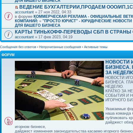
ДЛЯ ВАШЕГО БИЗНЕСА
ВЕДЕНИЕ БУХГАЛТЕРИИ,ПРОДАЕМ ООО/ИП,1C и
accountant
» 27 ноя 2022, 04:33
в форуме
КОММЕРЧЕСКАЯ РЕКЛАМА - ОФИЦИАЛЬНЫЕ ВЕТ
КОМПАНИЙ:
»
"ПРОСТО ЮРИСТ" - ЮРИДИЧЕСКИЕ НОВОСТИ 
ДЛЯ ВАШЕГО БИЗНЕСА
КАРТЫ ТИНЬКОФФ-ПЕРЕВОДЫ СБП В СТРАНЫ 
accountant
» 17 фев 2023, 04:19
Сообщения без ответов
•
Непрочитанные сообщения
•
Активные темы
ФОРУМ
НОВОСТИ 
БИЗНЕСА.
ЗА НЕДЕЛЮ
НОВОСТИ ИГ
БИЗНЕСА. ГЛ
НЕДЕЛЮ.
КРАТКО ЗА Н
СОБЫТИЯ И 
ИГОРНОГО БИ
Уважаемые фо
наша команда 
публиковать кр
дайджест обзо
игорном бизнесе,
дайджест изменения законодательства касаемо игорного бизнес