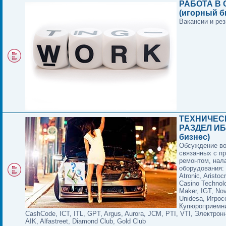
РАБОТА В 
(игорный б
Вакансии и ре
ТЕХНИЧЕС
РАЗДЕЛ ИБ
бизнес)
Обсуждение в
связанных с п
ремонтом, нал
оборудования:
Atronic, Aristocr
Casino Technol
Maker, IGT, No
Unidesa, Игрос
Купюроприемни
CashCode, ICT, ITL, GPT, Argus, Aurora, JCM, PTI, VTI, Электрон
AIK, Alfastreet, Diamond Club, Gold Club