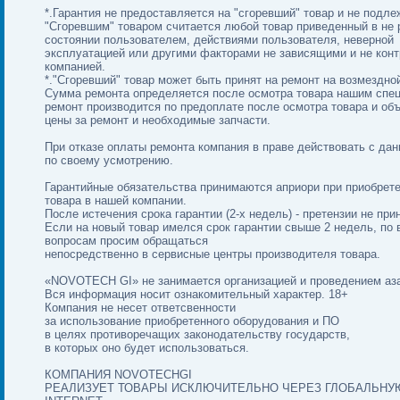
*.Гарантия не предоставляется на "сгоревший" товар и не подле
"Сгоревшим" товаром считается любой товар приведенный в не 
состоянии пользователем, действиями пользователя, неверной
эксплуатацией или другими факторами не зависящими и не кон
компанией.
*."Сгоревший" товар может быть принят на ремонт на возмездно
Сумма ремонта определяется после осмотра товара нашим спе
ремонт производится по предоплате после осмотра товара и об
цены за ремонт и необходимые запчасти.
При отказе оплаты ремонта компания в праве действовать с да
по своему усмотрению.
Гарантийные обязательства принимаются априори при приобрет
товара в нашей компании.
После истечения срока гарантии (2-х недель) - претензии не пр
Если на новый товар имелся срок гарантии свыше 2 недель, по 
вопросам просим обращаться
непосредственно в сервисные центры производителя товара.
«NOVOTECH GI» не занимается организацией и проведением аза
Вся информация носит ознакомительный характер. 18+
Компания не несет ответсвенности
за использование приобретенного оборудования и ПО
в целях противоречащих законодательству государств,
в которых оно будет использоваться.
КОМПАНИЯ NOVOTECHGI
РЕАЛИЗУЕТ ТОВАРЫ ИСКЛЮЧИТЕЛЬНО ЧЕРЕЗ ГЛОБАЛЬНУ