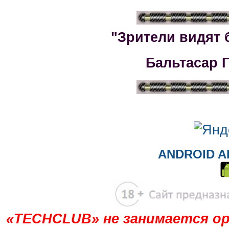
"Зрители видят 
Бальтасар 
ANDROID A
«TECHCLUB» не занимается ор