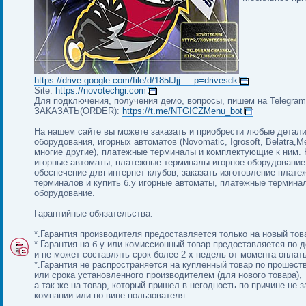
https://drive.google.com/file/d/185fJjj ... p=drivesdk
Site:
https://novotechgi.com
Для подключения, получения демо, вопросы, пишем на Telegram 
ЗАКАЗАТЬ(ORDER):
https://t.me/NTGICZMenu_bot
На нашем сайте вы можете заказать и приобрести любые детали
оборудования, игорных автоматов (Novomatic, Igrosoft, Belatra,
многие другие), платежные терминалы и комплектующие к ним. 
игорные автоматы, платежные терминалы игорное оборудование
обеспечение для интернет клубов, заказать изготовление плате
терминалов и купить б.у игорные автоматы, платежные термина
оборудование.
Гарантийные обязательства:
*.Гарантия производителя предоставляется только на новый тов
*.Гарантия на б.у или комиссионный товар предоставляется по 
и не может составлять срок более 2-х недель от момента оплат
*.Гарантия не распространяется на купленный товар по прошест
или срока установленного производителем (для нового товара),
а так же на товар, который пришел в негодность по причине не 
компании или по вине пользователя.