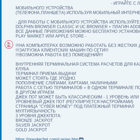
- ИГРАЙТЕ С
МОБИЛЬНОГО УСТРОЙСТВА
(ТЕЛЕФОНА,ПЛАНШЕТА) ИСПОЛЬЗУЯ МОБИЛЬНЫЙ ИНТЕРНЕ
- ДЛЯ РАБОТЫ С МОБИЛЬНОГО УСТРОЙСТВА ИСПОЛЬЗУЙТ
DOLPHIN BROWSER CLASSIC И UC BROWSER + ПЛАГИН ADO
ВСЕ ДАННЫЕ ПРИЛОЖЕНИЯ МОЖНО БЕСПЛАТНО УСТАНОВИ
PLAY MARKET ИЛИ APPLE STORE -
!!!НА КОМПЬЮТЕРАХ ВОЗМОЖНО РАБОТАТЬ БЕЗ ЖЕСТКИХ Д
!!!ЗАГРУЗКА КЛИЕНТСКИХ МАШИН ПО СЕТИ!!!
!!!ВОЗМОЖНА РАБОТА БЕЗ ПОМЕЩЕНИЙ!!!
ВНУТРЕННЯЯ ТЕРМИНАЛЬНАЯ СИСТЕМА РАСЧЕТОВ ДЛЯ К
КЛУБА.
ТЕРМИНАЛ ПРИЕМА-ВЫДАЧИ
МОЖЕТ СТОЯТЬ ГДЕ УГОДНО.
ПОПОЛНЕНИЕ СЛИПАМИ, КАРТАМИ, НАЛИЧНЫМИ
РАБОТА С СЕТЬЮ ТЕРМИНАЛОВ = В ОДНОМ ТЕРМИНАЛЕ П
В ДРУГОМ ИГРАЕМ
ДЖЕК ПОТ МОЖЕТ БЫТЬ КЛАССИЧЕСКИМ - 1 УРОВЕНЬ ИЛИ 
УРОВНЕВЫЙ ДЖЕК ПОТ (РЕГУЛИРУЕТСЯ НАСТРОЙКАМИ)
СТРАНИЦА "CYBER MONEY" ПОД ПЛАТЕЖНЫЙ ТЕРМИНАЛ
МУЛТИЯЗЫЧНОСТЬ
3 УРОВНЯ ДЖЕКПОТА:
BRONZE JACKPOT
SILVER JACKPOT
GOLD JACKPOT
https://novotechgi.com/casino.htm