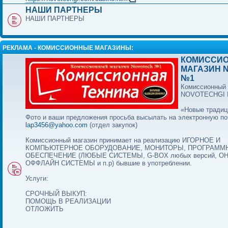
НАШИ ПАРТНЕРЫ
НАШИ ПАРТНЕРЫ
РЕКЛАМА - КОМИССИОННЫЕ МАГАЗИНЫ:
КОМИССИ
МАГАЗИН 
№1
Комиссионный 
NOVOTECHGI
«Новые традиц
Фото и ваши предложения просьба высылать на электронную по
lap3456@yahoo.com
(отдел закупок)
Комиссионный магазин принимает на реализацию ИГОРНОЕ И
КОМПЬЮТЕРНОЕ ОБОРУДОВАНИЕ, МОНИТОРЫ, ПРОГРАММ
ОБЕСПЕЧЕНИЕ (ЛЮБЫЕ СИСТЕМЫ, G-BOX любых версий, О
ОФФЛАЙН СИСТЕМЫ и п.р) бывшие в употреблении.
Услуги:
СРОЧНЫЙ ВЫКУП:
ПОМОЩЬ В РЕАЛИЗАЦИИ
ОТЛОЖИТЬ