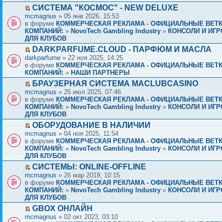
СИСТЕМА "КОСМОС" - NEW DELUXE
mcmagnus
» 05 янв 2026, 15:53
в форуме
КОММЕРЧЕСКАЯ РЕКЛАМА - ОФИЦИАЛЬНЫЕ ВЕТ
КОМПАНИЙ:
»
NovoTech Gambling Industry
»
КОНСОЛИ И ИГР
ДЛЯ КЛУБОВ
DARKPARFUME.CLOUD - ПАРФЮМ И МАСЛА
darkparfume
» 22 ноя 2025, 14:25
в форуме
КОММЕРЧЕСКАЯ РЕКЛАМА - ОФИЦИАЛЬНЫЕ ВЕТ
КОМПАНИЙ:
»
НАШИ ПАРТНЕРЫ
БРАУЗЕРНАЯ СИСТЕМА MACLUBCASINO
mcmagnus
» 25 июл 2025, 07:46
в форуме
КОММЕРЧЕСКАЯ РЕКЛАМА - ОФИЦИАЛЬНЫЕ ВЕТ
КОМПАНИЙ:
»
NovoTech Gambling Industry
»
КОНСОЛИ И ИГР
ДЛЯ КЛУБОВ
ОБОРУДОВАНИЕ В НАЛИЧИИ
mcmagnus
» 04 ноя 2025, 11:54
в форуме
КОММЕРЧЕСКАЯ РЕКЛАМА - ОФИЦИАЛЬНЫЕ ВЕТ
КОМПАНИЙ:
»
NovoTech Gambling Industry
»
КОНСОЛИ И ИГР
ДЛЯ КЛУБОВ
СИСТЕМЫ: ONLINE-OFFLINE
mcmagnus
» 26 мар 2019, 10:15
в форуме
КОММЕРЧЕСКАЯ РЕКЛАМА - ОФИЦИАЛЬНЫЕ ВЕТ
КОМПАНИЙ:
»
NovoTech Gambling Industry
»
КОНСОЛИ И ИГР
ДЛЯ КЛУБОВ
GBOX ОНЛАЙН
mcmagnus
» 02 окт 2023, 03:10