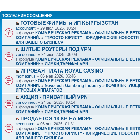
ПОСЛЕДНИЕ СООБЩЕНИЯ
ГОТОВЫЕ ФИРМЫ и ИП КЫРГЫЗСТАН
accountant
» 29 июл 2026, 10:24
в форуме
КОММЕРЧЕСКАЯ РЕКЛАМА - ОФИЦИАЛЬНЫЕ ВЕТ
КОМПАНИЙ:
»
"ПРОСТО ЮРИСТ" - ЮРИДИЧЕСКИЕ НОВОСТИ 
ДЛЯ ВАШЕГО БИЗНЕСА
ШИТЫЕ РОУТЕРЫ ПОД VPN
vpnconnect
» 24 июн 2025, 06:09
в форуме
КОММЕРЧЕСКАЯ РЕКЛАМА - ОФИЦИАЛЬНЫЕ ВЕТ
КОМПАНИЙ:
»
СИМКИ,ТАРИФЫ,VPN
ИГРОВАЯ ПЛАТА ROYAL CASINO
mcmagnus
» 06 мар 2026, 06:46
в форуме
КОММЕРЧЕСКАЯ РЕКЛАМА - ОФИЦИАЛЬНЫЕ ВЕТ
КОМПАНИЙ:
»
NovoTech Gambling Industry
»
КОМПЛЕКТУЮЩ
ИГРОВЫХ АППАРАТОВ
АКЦИЯ - ПРИВАТНЫЙ VPN
vpnconnect
» 24 окт 2025, 10:14
в форуме
КОММЕРЧЕСКАЯ РЕКЛАМА - ОФИЦИАЛЬНЫЕ ВЕТ
КОМПАНИЙ:
»
СИМКИ,ТАРИФЫ,VPN
ПРОДАЕТСЯ 1К КВ НА МОРЕ
accountant
» 06 янв 2026, 01:31
в форуме
КОММЕРЧЕСКАЯ РЕКЛАМА - ОФИЦИАЛЬНЫЕ ВЕТ
КОМПАНИЙ:
»
"ПРОСТО ЮРИСТ" - ЮРИДИЧЕСКИЕ НОВОСТИ 
ДЛЯ ВАШЕГО БИЗНЕСА