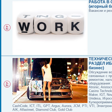
РАБОТА В 
(игорный б
Вакансии и ре
ТЕХНИЧЕС
РАЗДЕЛ ИБ
бизнес)
Обсуждение в
связанных с п
ремонтом, нал
оборудования:
Atronic, Aristocr
Casino Technol
Maker, IGT, No
Unidesa, Игрос
Купюроприемни
CashCode, ICT, ITL, GPT, Argus, Aurora, JCM, PTI, VTI, Электрон
AIK, Alfastreet, Diamond Club, Gold Club