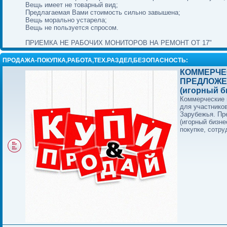
Вещь имеет не товарный вид;
Предлагаемая Вами стоимость сильно завышена;
Вещь морально устарела;
Вещь не пользуется спросом.
ПРИЕМКА НЕ РАБОЧИХ МОНИТОРОВ НА РЕМОНТ ОТ 17"
ПРОДАЖА-ПОКУПКА,РАБОТА,ТЕХ.РАЗДЕЛ,БЕЗОПАСНОСТЬ:
КОММЕРЧЕ
ПРЕДЛОЖЕ
(игорный б
Коммерческие
для участнико
Зарубежья. П
(игорный бизне
покупке, сотру