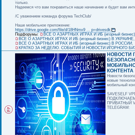
только.
Надеемся что вам понравиться наше начинание и будет вам инт
/С уважением команда форума TechClub/
Наше мобильное приложение:
https://drive.google.com/file/d/18HNmx9 ... p=drivesdk
Подфорумы:
ВСЕ О АЗАРТНЫХ ИГРАХ И ИБ (игорный бизнес
ВСЕ О АЗАРТНЫХ ИГРАХ И ИБ (игорный бизнес) В УКРАИНЕ
,
ВСЕ О АЗАРТНЫХ ИГРАХ И ИБ (игорный бизнес) В РОССИИ
,
КРАТКО ЗА НЕДЕЛЮ. СОБЫТИЯ И НОВОСТИ ИГОРНОГО БИ
НОВОСТИ I
БЕЗОПАСН
МОБИЛЬН
КОНТЕНТА И
Новости безоп
новые техноло
мобильный конт
SAVESELF VPN
ПОДКЛЮЧАЕ
ПРИВАТНЫЙ 
TELEGRAM: