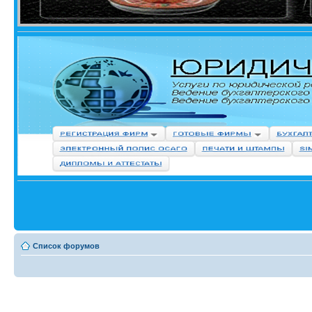
Список форумов