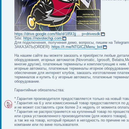
https://drive.google.com/file/d/185fJjj ... p=drivesdk
Site:
https://novotechgi.com
Для подключения, получения демо, вопросы, пишем на Telegram 
ЗАКАЗАТЬ(ORDER):
https://t.me/NTGICZMenu_bot
На нашем сайте вы можете заказать и приобрести любые детали
оборудования, игорных автоматов (Novomatic, Igrosoft, Belatra,
многие другие), платежные терминалы и комплектующие к ним. 
игорные автоматы, платежные терминалы игорное оборудование
обеспечение для интернет клубов, заказать изготовление плате
терминалов и купить б.у игорные автоматы, платежные термина
оборудование.
Гарантийные обязательства:
*.Гарантия производителя предоставляется только на новый тов
*.Гарантия на б.у или комиссионный товар предоставляется по 
и не может составлять срок более 2-х недель от момента оплат
*.Гарантия не распространяется на купленный товар по прошест
или срока установленного производителем (для нового товара),
а так же на товар, который пришел в негодность по причине не 
компании или по вине пользователя.