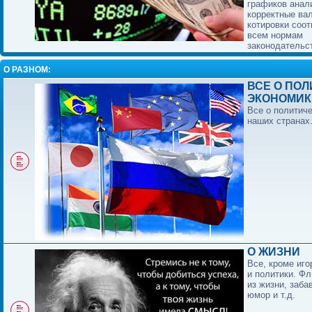
графиков анал
корректные ва
котировки соо
всем нормам
законодательс
О РАЗНОМ:
ВСЕ О ПОЛ
ЭКОНОМИК
Все о политиче
наших странах
О ЖИЗНИ
Все, кроме иго
и политики. Фл
из жизни, заба
юмор и т.д.