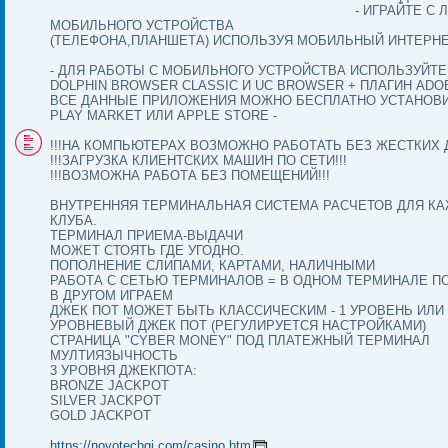
- ИГРАЙТЕ С
МОБИЛЬНОГО УСТРОЙСТВА
(ТЕЛЕФОНА,ПЛАНШЕТА) ИСПОЛЬЗУЯ МОБИЛЬНЫЙ ИНТЕРНЕ
- ДЛЯ РАБОТЫ С МОБИЛЬНОГО УСТРОЙСТВА ИСПОЛЬЗУЙТ
DOLPHIN BROWSER CLASSIC И UC BROWSER + ПЛАГИН ADO
ВСЕ ДАННЫЕ ПРИЛОЖЕНИЯ МОЖНО БЕСПЛАТНО УСТАНОВИ
PLAY MARKET ИЛИ APPLE STORE -
!!!НА КОМПЬЮТЕРАХ ВОЗМОЖНО РАБОТАТЬ БЕЗ ЖЕСТКИХ Д
!!!ЗАГРУЗКА КЛИЕНТСКИХ МАШИН ПО СЕТИ!!!
!!!ВОЗМОЖНА РАБОТА БЕЗ ПОМЕЩЕНИЙ!!!
ВНУТРЕННЯЯ ТЕРМИНАЛЬНАЯ СИСТЕМА РАСЧЕТОВ ДЛЯ К
КЛУБА.
ТЕРМИНАЛ ПРИЕМА-ВЫДАЧИ
МОЖЕТ СТОЯТЬ ГДЕ УГОДНО.
ПОПОЛНЕНИЕ СЛИПАМИ, КАРТАМИ, НАЛИЧНЫМИ
РАБОТА С СЕТЬЮ ТЕРМИНАЛОВ = В ОДНОМ ТЕРМИНАЛЕ П
В ДРУГОМ ИГРАЕМ
ДЖЕК ПОТ МОЖЕТ БЫТЬ КЛАССИЧЕСКИМ - 1 УРОВЕНЬ ИЛИ 
УРОВНЕВЫЙ ДЖЕК ПОТ (РЕГУЛИРУЕТСЯ НАСТРОЙКАМИ)
СТРАНИЦА "CYBER MONEY" ПОД ПЛАТЕЖНЫЙ ТЕРМИНАЛ
МУЛТИЯЗЫЧНОСТЬ
3 УРОВНЯ ДЖЕКПОТА:
BRONZE JACKPOT
SILVER JACKPOT
GOLD JACKPOT
https://novotechgi.com/casino.htm