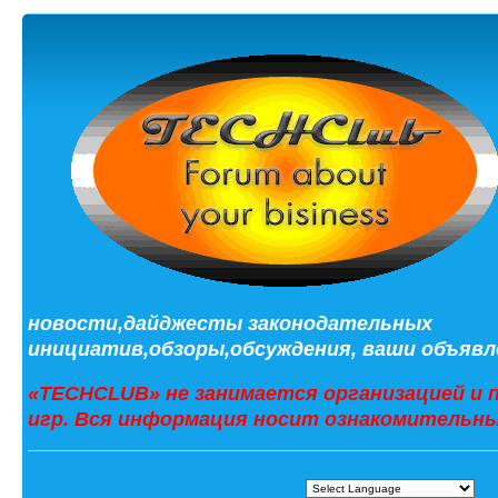
новости,дайджесты законодательных
инициатив,обзоры,обсуждения, ваши объявле
«TECHCLUB» не занимается организацией и 
игр. Вся информация носит ознакомительны