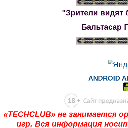
"Зрители видят 
Бальтасар 
ANDROID A
«TECHCLUB» не занимается ор
игр. Вся информация носи