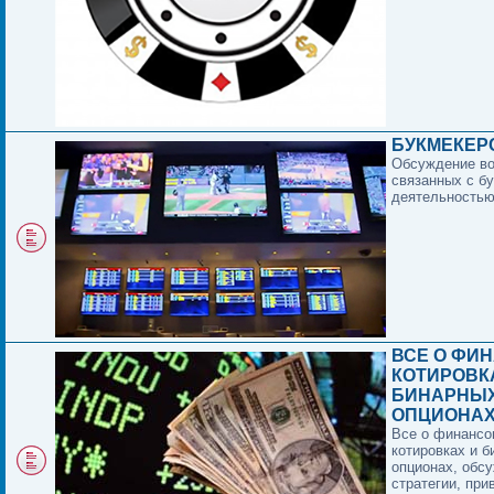
БУКМЕКЕР
Обсуждение в
связанных с б
деятельностью
ВСЕ О ФИ
КОТИРОВК
БИНАРНЫ
ОПЦИОНА
Все о финансо
котировках и 
опционах, обс
стратегии, при