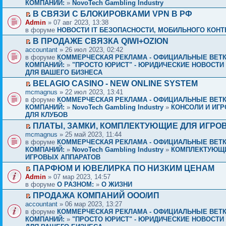
КОМПАНИЙ:
»
NovoTech Gambling Industry
В СВЯЗИ С БЛОКИРОВКАМИ VPN В РФ
Admin
» 07 авг 2023, 13:38
в форуме
НОВОСТИ IT БЕЗОПАСНОСТИ, МОБИЛЬНОГО КОНТЕ
В ПРОДАЖЕ СВЯЗКА QIWI+OZION
accountant
» 26 июл 2023, 02:42
в форуме
КОММЕРЧЕСКАЯ РЕКЛАМА - ОФИЦИАЛЬНЫЕ ВЕТ
КОМПАНИЙ:
»
"ПРОСТО ЮРИСТ" - ЮРИДИЧЕСКИЕ НОВОСТИ 
ДЛЯ ВАШЕГО БИЗНЕСА
BELAGIO CASINO - NEW ONLINE SYSTEM
mcmagnus
» 22 июл 2023, 13:41
в форуме
КОММЕРЧЕСКАЯ РЕКЛАМА - ОФИЦИАЛЬНЫЕ ВЕТ
КОМПАНИЙ:
»
NovoTech Gambling Industry
»
КОНСОЛИ И ИГР
ДЛЯ КЛУБОВ
ПЛАТЫ, ЗАМКИ, КОМПЛЕКТУЮЩИЕ ДЛЯ ИГРО
mcmagnus
» 25 май 2023, 11:44
в форуме
КОММЕРЧЕСКАЯ РЕКЛАМА - ОФИЦИАЛЬНЫЕ ВЕТ
КОМПАНИЙ:
»
NovoTech Gambling Industry
»
КОМПЛЕКТУЮЩ
ИГРОВЫХ АППАРАТОВ
ПАРФЮМ И ЮВЕЛИРКА ПО НИЗКИМ ЦЕНАМ
Admin
» 07 мар 2023, 14:57
в форуме
О РАЗНОМ:
»
О ЖИЗНИ
ПРОДАЖА КОМПАНИЙ ООО/ИП
accountant
» 06 мар 2023, 13:27
в форуме
КОММЕРЧЕСКАЯ РЕКЛАМА - ОФИЦИАЛЬНЫЕ ВЕТ
КОМПАНИЙ:
»
"ПРОСТО ЮРИСТ" - ЮРИДИЧЕСКИЕ НОВОСТИ 