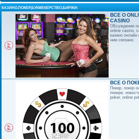
КАЗИНО,ПОКЕР,БУКМЕКЕРСТВО,БИРЖИ:
ВСЕ О ONL
CASINO
ОБсуждение он
online casino, c
казино онлайн 
ним связано
ВСЕ О ПОК
Покер, покер о
покере, новост
poker, online po