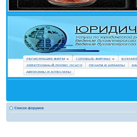
Список форумов