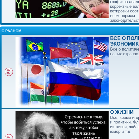
графиков анал
корректные ва
котировки соо
всем нормам
законодательс
О РАЗНОМ:
ВСЕ О ПОЛ
ЭКОНОМИК
Все о политиче
наших странах
О ЖИЗНИ
Все, кроме иго
и политики. Фл
из жизни, заба
юмор и т.д.