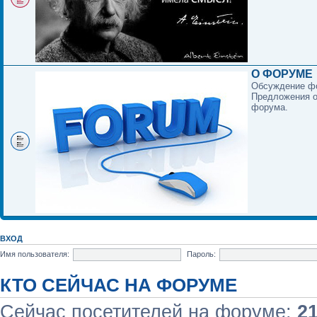
О ФОРУМЕ
Обсуждение ф
Предложения о
форума.
ВХОД
Имя пользователя:
Пароль:
КТО СЕЙЧАС НА ФОРУМЕ
Сейчас посетителей на форуме:
2