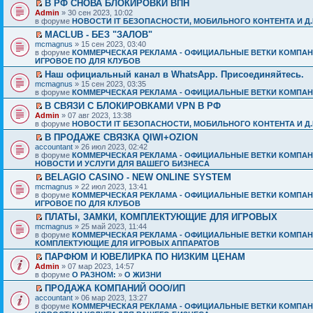
В РФ СНОВА БЛОКИРОВКИ ВПН
Admin
» 30 сен 2023, 10:02
в форуме
НОВОСТИ IT БЕЗОПАСНОСТИ, МОБИЛЬНОГО КОНТЕНТА И Д.
MACLUB - БЕЗ "ЗАЛОВ"
mcmagnus
» 15 сен 2023, 03:40
в форуме
КОММЕРЧЕСКАЯ РЕКЛАМА - ОФИЦИАЛЬНЫЕ ВЕТКИ КОМПАН
ИГРОВОЕ ПО ДЛЯ КЛУБОВ
Наш официальный канал в WhatsApp. Присоединяйтесь.
mcmagnus
» 15 сен 2023, 03:35
в форуме
КОММЕРЧЕСКАЯ РЕКЛАМА - ОФИЦИАЛЬНЫЕ ВЕТКИ КОМПАН
В СВЯЗИ С БЛОКИРОВКАМИ VPN В РФ
Admin
» 07 авг 2023, 13:38
в форуме
НОВОСТИ IT БЕЗОПАСНОСТИ, МОБИЛЬНОГО КОНТЕНТА И Д.
В ПРОДАЖЕ СВЯЗКА QIWI+OZION
accountant
» 26 июл 2023, 02:42
в форуме
КОММЕРЧЕСКАЯ РЕКЛАМА - ОФИЦИАЛЬНЫЕ ВЕТКИ КОМПАН
НОВОСТИ И УСЛУГИ ДЛЯ ВАШЕГО БИЗНЕСА
BELAGIO CASINO - NEW ONLINE SYSTEM
mcmagnus
» 22 июл 2023, 13:41
в форуме
КОММЕРЧЕСКАЯ РЕКЛАМА - ОФИЦИАЛЬНЫЕ ВЕТКИ КОМПАН
ИГРОВОЕ ПО ДЛЯ КЛУБОВ
ПЛАТЫ, ЗАМКИ, КОМПЛЕКТУЮЩИЕ ДЛЯ ИГРОВЫХ
mcmagnus
» 25 май 2023, 11:44
в форуме
КОММЕРЧЕСКАЯ РЕКЛАМА - ОФИЦИАЛЬНЫЕ ВЕТКИ КОМПАН
КОМПЛЕКТУЮЩИЕ ДЛЯ ИГРОВЫХ АППАРАТОВ
ПАРФЮМ И ЮВЕЛИРКА ПО НИЗКИМ ЦЕНАМ
Admin
» 07 мар 2023, 14:57
в форуме
О РАЗНОМ:
»
О ЖИЗНИ
ПРОДАЖА КОМПАНИЙ ООО/ИП
accountant
» 06 мар 2023, 13:27
в форуме
КОММЕРЧЕСКАЯ РЕКЛАМА - ОФИЦИАЛЬНЫЕ ВЕТКИ КОМПАН