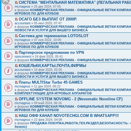
СИСТЕМА "МЕНТАЛЬНАЯ МАТЕМАТИКА" (ЛЕГАЛЬНАЯ РАБ
mcmagnus
» 25 дек 2024, 07:05
в форуме
КОММЕРЧЕСКАЯ РЕКЛАМА - ОФИЦИАЛЬНЫЕ ВЕТКИ КОМПАН
ИГРОВОЕ ПО ДЛЯ КЛУБОВ
ОСАГО БЕЗ ВЫПЛАТ ОТ 2000Р.
accountant
» 05 июл 2025, 07:47
в форуме
КОММЕРЧЕСКАЯ РЕКЛАМА - ОФИЦИАЛЬНЫЕ ВЕТКИ КОМПАН
НОВОСТИ И УСЛУГИ ДЛЯ ВАШЕГО БИЗНЕСА
Система для терминалов LOTOSLOT
mcmagnus
» 07 ноя 2022, 10:09
в форуме
КОММЕРЧЕСКАЯ РЕКЛАМА - ОФИЦИАЛЬНЫЕ ВЕТКИ КОМПАН
ИГРОВОЕ ПО ДЛЯ КЛУБОВ
Партнерское предложение по VPN
vpnconnect
» 24 фев 2025, 05:41
в форуме
КОММЕРЧЕСКАЯ РЕКЛАМА - ОФИЦИАЛЬНЫЕ ВЕТКИ КОМПАН
КОШЕЛЬКИ,КАРТЫ,ПОЧТА,ФИРМЫ
accountant
» 16 фев 2025, 02:00
в форуме
КОММЕРЧЕСКАЯ РЕКЛАМА - ОФИЦИАЛЬНЫЕ ВЕТКИ КОМПАН
НОВОСТИ И УСЛУГИ ДЛЯ ВАШЕГО БИЗНЕСА
Платы MULTIStar Turbo 45 GAMES
mcmagnus
» 11 дек 2024, 06:22
в форуме
КОММЕРЧЕСКАЯ РЕКЛАМА - ОФИЦИАЛЬНЫЕ ВЕТКИ КОМПАН
КОМПЛЕКТУЮЩИЕ ДЛЯ ИГРОВЫХ АППАРАТОВ
OFFLINE SYSTEM NOVOMG - 2 (Novomatic Novoline CF)
mcmagnus
» 09 май 2024, 06:16
в форуме
КОММЕРЧЕСКАЯ РЕКЛАМА - ОФИЦИАЛЬНЫЕ ВЕТКИ КОМПАН
ИГРОВОЕ ПО ДЛЯ КЛУБОВ
НАШ ОФФ КАНАЛ NOVOTECHGI.COM В WHATSAPP!!!
mcmagnus
» 22 фев 2024, 04:08
в форуме
ПРОДАЖА-ПОКУПКА,РАБОТА,ТЕХ.РАЗДЕЛ,БЕЗОПАСНОСТЬ:
бизнес)