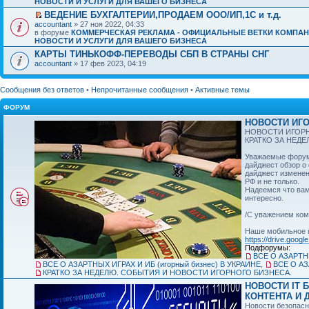
НОВОСТИ И УСЛУГИ ДЛЯ ВАШЕГО БИЗНЕСА
ВЕДЕНИЕ БУХГАЛТЕРИИ,ПРОДАЕМ ООО/ИП,1C и т.д.
accountant
» 27 ноя 2022, 04:33
в форуме
КОММЕРЧЕСКАЯ РЕКЛАМА - ОФИЦИАЛЬНЫЕ ВЕТКИ КОМПАН
НОВОСТИ И УСЛУГИ ДЛЯ ВАШЕГО БИЗНЕСА
КАРТЫ ТИНЬКОФФ-ПЕРЕВОДЫ СБП В СТРАНЫ СНГ
accountant
» 17 фев 2023, 04:19
Сообщения без ответов
•
Непрочитанные сообщения
•
Активные темы
ФОРУМ
НОВОСТИ ИГО
НОВОСТИ ИГОРН
КРАТКО ЗА НЕД
Уважаемые форумч
дайджест обзор о
дайджест изменен
РФ и не только.
Надеемся что вам
интересно.
/С уважением ком
Наше мобильное 
https://drive.googl
Подфорумы:
ВСЕ О АЗАРТНЫ
ВСЕ О АЗАРТНЫХ ИГРАХ И ИБ (игорный бизнес) В УКРАИНЕ
,
ВСЕ О АЗ
КРАТКО ЗА НЕДЕЛЮ. СОБЫТИЯ И НОВОСТИ ИГОРНОГО БИЗНЕСА.
НОВОСТИ IT 
КОНТЕНТА И Д
Новости безопасн