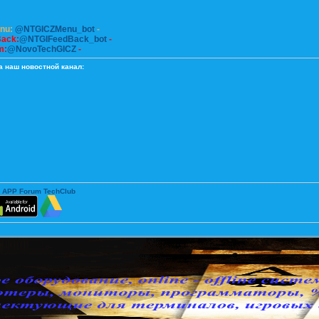
enu:
@NTGICZMenu_bot
-
Back:
@NTGIFeedBack_bot
-
m:
@NovoTechGICZ
-
а наш новостной канал:
 APP Forum TechClub