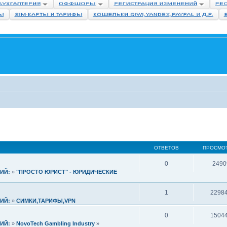
ОТВЕТОВ
ПРОСМО
0
2490
ИЙ:
»
"ПРОСТО ЮРИСТ" - ЮРИДИЧЕСКИЕ
1
2298
ИЙ:
»
СИМКИ,ТАРИФЫ,VPN
0
1504
ИЙ:
»
NovoTech Gambling Industry
»