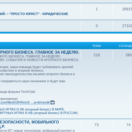
1
2691
ИЙ:
»
"ПРОСТО ЮРИСТ" - ЮРИДИЧЕСКИЕ
0
2710
ТЕМЫ
СООБЩЕ
РНОГО БИЗНЕСА. ГЛАВНОЕ ЗА НЕДЕЛЮ.
218
280
ОГО БИЗНЕСА. ГЛАВНОЕ ЗА НЕДЕЛЮ.
ЕЛЮ. СОБЫТИЯ И НОВОСТИ ИГОРНОГО БИЗНЕСА.
ане, наша команда будет публиковать краткий
 событиях в игорном бизнесе,
ия законодательства касаемо игорного бизнеса в
 понравиться наше начинание и будет вам
анда форума TechClub/
приложение:
e.com/file/d/18HNmx9 ... p=drivesdk
Х ИГРАХ И ИБ (игорный бизнес) В МИРЕ
,
АРТНЫХ ИГРАХ И ИБ (игорный бизнес) В РОССИИ
,
БЕЗОПАСНОСТИ, МОБИЛЬНОГО
73
74
.Р.
ости ИТ, новые технологии, мобильный контент и