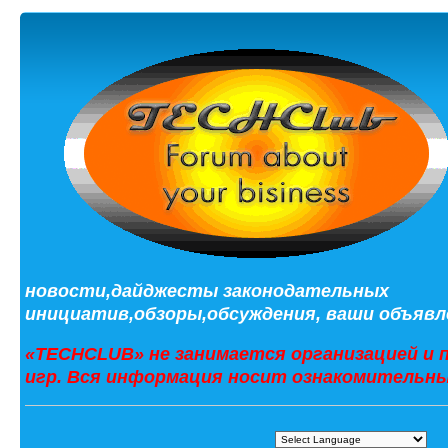
новости,дайджесты законодательных
инициатив,обзоры,обсуждения, ваши объявле
«TECHCLUB» не занимается организацией и 
игр. Вся информация носит ознакомительны