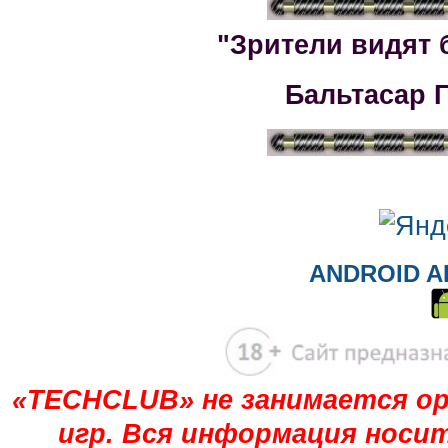
"Зрители видят 
Бальтасар 
ANDROID A
«TECHCLUB» не занимается ор
игр. Вся информация носи