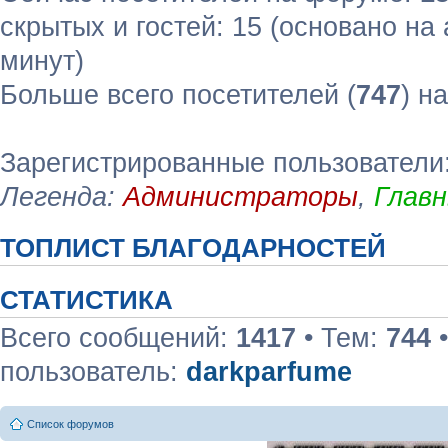
скрытых и гостей: 15 (основано на
минут)
Больше всего посетителей (
747
) н
Зарегистрированные пользователи:
Легенда:
Администраторы
,
Глав
ТОПЛИСТ БЛАГОДАРНОСТЕЙ
СТАТИСТИКА
Всего сообщений:
1417
• Тем:
744
•
пользователь:
darkparfume
Список форумов