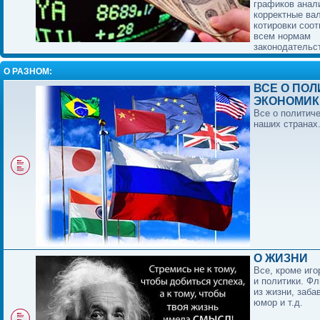
графиков анал
корректные ва
котировки соо
всем нормам
законодательс
О РАЗНОМ:
ВСЕ О ПОЛ
ЭКОНОМИК
Все о политиче
наших странах
О ЖИЗНИ
Все, кроме иго
и политики. Фл
из жизни, заба
юмор и т.д.