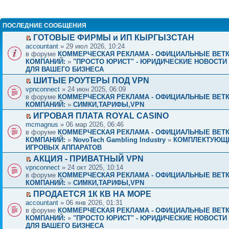
ПОСЛЕДНИЕ СООБЩЕНИЯ
ГОТОВЫЕ ФИРМЫ и ИП КЫРГЫЗСТАН
accountant
» 29 июл 2026, 10:24
в форуме
КОММЕРЧЕСКАЯ РЕКЛАМА - ОФИЦИАЛЬНЫЕ ВЕТ
КОМПАНИЙ:
»
"ПРОСТО ЮРИСТ" - ЮРИДИЧЕСКИЕ НОВОСТИ 
ДЛЯ ВАШЕГО БИЗНЕСА
ШИТЫЕ РОУТЕРЫ ПОД VPN
vpnconnect
» 24 июн 2025, 06:09
в форуме
КОММЕРЧЕСКАЯ РЕКЛАМА - ОФИЦИАЛЬНЫЕ ВЕТ
КОМПАНИЙ:
»
СИМКИ,ТАРИФЫ,VPN
ИГРОВАЯ ПЛАТА ROYAL CASINO
mcmagnus
» 06 мар 2026, 06:46
в форуме
КОММЕРЧЕСКАЯ РЕКЛАМА - ОФИЦИАЛЬНЫЕ ВЕТ
КОМПАНИЙ:
»
NovoTech Gambling Industry
»
КОМПЛЕКТУЮЩ
ИГРОВЫХ АППАРАТОВ
АКЦИЯ - ПРИВАТНЫЙ VPN
vpnconnect
» 24 окт 2025, 10:14
в форуме
КОММЕРЧЕСКАЯ РЕКЛАМА - ОФИЦИАЛЬНЫЕ ВЕТ
КОМПАНИЙ:
»
СИМКИ,ТАРИФЫ,VPN
ПРОДАЕТСЯ 1К КВ НА МОРЕ
accountant
» 06 янв 2026, 01:31
в форуме
КОММЕРЧЕСКАЯ РЕКЛАМА - ОФИЦИАЛЬНЫЕ ВЕТ
КОМПАНИЙ:
»
"ПРОСТО ЮРИСТ" - ЮРИДИЧЕСКИЕ НОВОСТИ 
ДЛЯ ВАШЕГО БИЗНЕСА