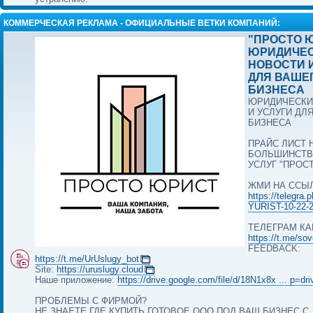
КОММЕРЧЕСКАЯ РЕКЛАМА - ОФИЦИАЛЬНЫЕ ВЕТКИ КОМПАНИЙ:
"ПРОСТО Ю
ЮРИДИЧЕ
НОВОСТИ 
ДЛЯ ВАШЕ
БИЗНЕСА
ЮРИДИЧЕСКИ
И УСЛУГИ ДЛ
БИЗНЕСА
ПРАЙС ЛИСТ 
БОЛЬШИНСТВ
УСЛУГ "ПРОС
ЖМИ НА ССЫ
https://telegra
YURIST-10-22-
ТЕЛЕГРАМ КА
https://t.me/so
FEEDBACK:
https://t.me/UrUslugy_bot
Site:
https://uruslugy.cloud
Наше приложение:
https://drive.google.com/file/d/18N1x8x ... p=dr
ПРОБЛЕМЫ С ФИРМОЙ?
НЕ ЗНАЕТЕ ГДЕ КУПИТЬ ГОТОВОЕ ООО ПОД ВАШ БИЗНЕС С