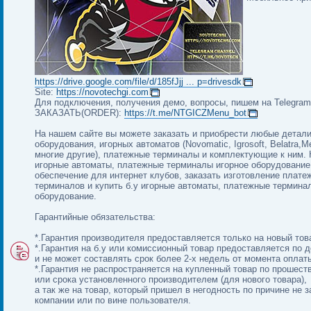
https://drive.google.com/file/d/185fJjj ... p=drivesdk
Site:
https://novotechgi.com
Для подключения, получения демо, вопросы, пишем на Telegram 
ЗАКАЗАТЬ(ORDER):
https://t.me/NTGICZMenu_bot
На нашем сайте вы можете заказать и приобрести любые детали
оборудования, игорных автоматов (Novomatic, Igrosoft, Belatra,
многие другие), платежные терминалы и комплектующие к ним. 
игорные автоматы, платежные терминалы игорное оборудование
обеспечение для интернет клубов, заказать изготовление плате
терминалов и купить б.у игорные автоматы, платежные термина
оборудование.
Гарантийные обязательства:
*.Гарантия производителя предоставляется только на новый тов
*.Гарантия на б.у или комиссионный товар предоставляется по 
и не может составлять срок более 2-х недель от момента оплат
*.Гарантия не распространяется на купленный товар по прошест
или срока установленного производителем (для нового товара),
а так же на товар, который пришел в негодность по причине не 
компании или по вине пользователя.