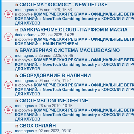
СИСТЕМА "КОСМОС" - NEW DELUXE
mcmagnus
» 05 янв 2026, 15:53
в форуме
КОММЕРЧЕСКАЯ РЕКЛАМА - ОФИЦИАЛЬНЫЕ ВЕТ
КОМПАНИЙ:
»
NovoTech Gambling Industry
»
КОНСОЛИ И ИГР
ДЛЯ КЛУБОВ
DARKPARFUME.CLOUD - ПАРФЮМ И МАСЛА
darkparfume
» 22 ноя 2025, 14:25
в форуме
КОММЕРЧЕСКАЯ РЕКЛАМА - ОФИЦИАЛЬНЫЕ ВЕТ
КОМПАНИЙ:
»
НАШИ ПАРТНЕРЫ
БРАУЗЕРНАЯ СИСТЕМА MACLUBCASINO
mcmagnus
» 25 июл 2025, 07:46
в форуме
КОММЕРЧЕСКАЯ РЕКЛАМА - ОФИЦИАЛЬНЫЕ ВЕТ
КОМПАНИЙ:
»
NovoTech Gambling Industry
»
КОНСОЛИ И ИГР
ДЛЯ КЛУБОВ
ОБОРУДОВАНИЕ В НАЛИЧИИ
mcmagnus
» 04 ноя 2025, 11:54
в форуме
КОММЕРЧЕСКАЯ РЕКЛАМА - ОФИЦИАЛЬНЫЕ ВЕТ
КОМПАНИЙ:
»
NovoTech Gambling Industry
»
КОНСОЛИ И ИГР
ДЛЯ КЛУБОВ
СИСТЕМЫ: ONLINE-OFFLINE
mcmagnus
» 26 мар 2019, 10:15
в форуме
КОММЕРЧЕСКАЯ РЕКЛАМА - ОФИЦИАЛЬНЫЕ ВЕТ
КОМПАНИЙ:
»
NovoTech Gambling Industry
»
КОНСОЛИ И ИГР
ДЛЯ КЛУБОВ
GBOX ОНЛАЙН
mcmagnus
» 02 окт 2023, 03:10