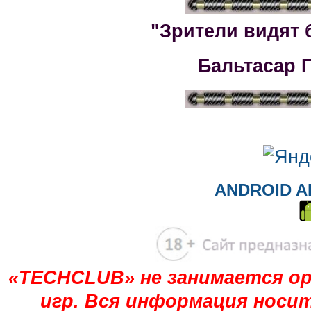
"Зрители видят 
Бальтасар 
ANDROID A
«TECHCLUB» не занимается ор
игр. Вся информация носи