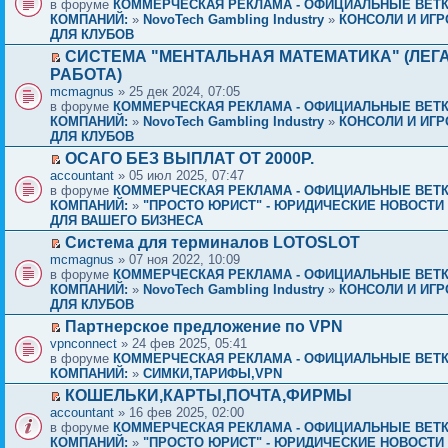
в форуме
КОММЕРЧЕСКАЯ РЕКЛАМА - ОФИЦИАЛЬНЫЕ ВЕТ
КОМПАНИЙ:
»
NovoTech Gambling Industry
»
КОНСОЛИ И ИГР
ДЛЯ КЛУБОВ
СИСТЕМА "МЕНТАЛЬНАЯ МАТЕМАТИКА" (ЛЕГ
РАБОТА)
mcmagnus
» 25 дек 2024, 07:05
в форуме
КОММЕРЧЕСКАЯ РЕКЛАМА - ОФИЦИАЛЬНЫЕ ВЕТ
КОМПАНИЙ:
»
NovoTech Gambling Industry
»
КОНСОЛИ И ИГР
ДЛЯ КЛУБОВ
ОСАГО БЕЗ ВЫПЛАТ ОТ 2000Р.
accountant
» 05 июл 2025, 07:47
в форуме
КОММЕРЧЕСКАЯ РЕКЛАМА - ОФИЦИАЛЬНЫЕ ВЕТ
КОМПАНИЙ:
»
"ПРОСТО ЮРИСТ" - ЮРИДИЧЕСКИЕ НОВОСТИ 
ДЛЯ ВАШЕГО БИЗНЕСА
Система для терминалов LOTOSLOT
mcmagnus
» 07 ноя 2022, 10:09
в форуме
КОММЕРЧЕСКАЯ РЕКЛАМА - ОФИЦИАЛЬНЫЕ ВЕТ
КОМПАНИЙ:
»
NovoTech Gambling Industry
»
КОНСОЛИ И ИГР
ДЛЯ КЛУБОВ
Партнерское предложение по VPN
vpnconnect
» 24 фев 2025, 05:41
в форуме
КОММЕРЧЕСКАЯ РЕКЛАМА - ОФИЦИАЛЬНЫЕ ВЕТ
КОМПАНИЙ:
»
СИМКИ,ТАРИФЫ,VPN
КОШЕЛЬКИ,КАРТЫ,ПОЧТА,ФИРМЫ
accountant
» 16 фев 2025, 02:00
в форуме
КОММЕРЧЕСКАЯ РЕКЛАМА - ОФИЦИАЛЬНЫЕ ВЕТ
КОМПАНИЙ:
»
"ПРОСТО ЮРИСТ" - ЮРИДИЧЕСКИЕ НОВОСТИ 