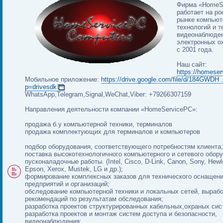
Фирма «HomeS
работает на р
рынке компью
технологий и т
видеонаблюден
электронных о
с 2001 года.
Наш сайт:
https://homeser
Мобильное приложение:
https://drive.google.com/file/d/184GWDH .
p=drivesdk
WhatsApp,Telegram,Signal,WeChat,Viber: +79266307159
Направления деятельности компании «HomeServicePC»:
продажа б.у компьютерной техники, терминалов
продажа комплектующих для терминалов и компьютеров
подбор оборудования, соответствующего потребностям клиента;
поставка высокотехнологичного компьютерного и сетевого обор
пусконаладочные работы. (Intel, Cisco, D-Link, Canon, Sony, Hewl
Epson, Xerox, Mustek, LG и др.);
формирование комплексных заказов для технического оснащен
предприятий и организаций;
обследование компьютерной техники и локальных сетей, вырабо
рекомендаций по результатам обследования;
разработка проектов структурированных кабельных,охраных сис
разработка проектов и монтаж систем доступа и безопасности,
видеонаблюдения;