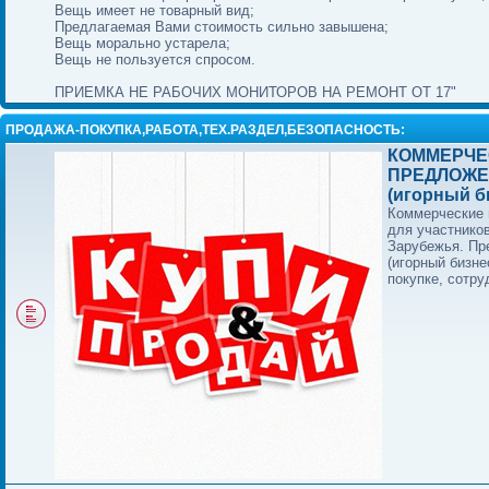
Вещь имеет не товарный вид;
Предлагаемая Вами стоимость сильно завышена;
Вещь морально устарела;
Вещь не пользуется спросом.
ПРИЕМКА НЕ РАБОЧИХ МОНИТОРОВ НА РЕМОНТ ОТ 17"
ПРОДАЖА-ПОКУПКА,РАБОТА,ТЕХ.РАЗДЕЛ,БЕЗОПАСНОСТЬ:
КОММЕРЧЕ
ПРЕДЛОЖЕ
(игорный б
Коммерческие
для участнико
Зарубежья. П
(игорный бизне
покупке, сотру