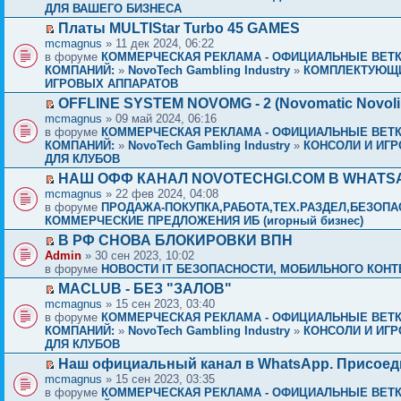
ДЛЯ ВАШЕГО БИЗНЕСА
Платы MULTIStar Turbo 45 GAMES
mcmagnus
» 11 дек 2024, 06:22
в форуме
КОММЕРЧЕСКАЯ РЕКЛАМА - ОФИЦИАЛЬНЫЕ ВЕТ
КОМПАНИЙ:
»
NovoTech Gambling Industry
»
КОМПЛЕКТУЮЩ
ИГРОВЫХ АППАРАТОВ
OFFLINE SYSTEM NOVOMG - 2 (Novomatic Novoli
mcmagnus
» 09 май 2024, 06:16
в форуме
КОММЕРЧЕСКАЯ РЕКЛАМА - ОФИЦИАЛЬНЫЕ ВЕТ
КОМПАНИЙ:
»
NovoTech Gambling Industry
»
КОНСОЛИ И ИГР
ДЛЯ КЛУБОВ
НАШ ОФФ КАНАЛ NOVOTECHGI.COM В WHATSA
mcmagnus
» 22 фев 2024, 04:08
в форуме
ПРОДАЖА-ПОКУПКА,РАБОТА,ТЕХ.РАЗДЕЛ,БЕЗОПА
КОММЕРЧЕСКИЕ ПРЕДЛОЖЕНИЯ ИБ (игорный бизнес)
В РФ СНОВА БЛОКИРОВКИ ВПН
Admin
» 30 сен 2023, 10:02
в форуме
НОВОСТИ IT БЕЗОПАСНОСТИ, МОБИЛЬНОГО КОНТЕ
MACLUB - БЕЗ "ЗАЛОВ"
mcmagnus
» 15 сен 2023, 03:40
в форуме
КОММЕРЧЕСКАЯ РЕКЛАМА - ОФИЦИАЛЬНЫЕ ВЕТ
КОМПАНИЙ:
»
NovoTech Gambling Industry
»
КОНСОЛИ И ИГР
ДЛЯ КЛУБОВ
Наш официальный канал в WhatsApp. Присоед
mcmagnus
» 15 сен 2023, 03:35
в форуме
КОММЕРЧЕСКАЯ РЕКЛАМА - ОФИЦИАЛЬНЫЕ ВЕТ