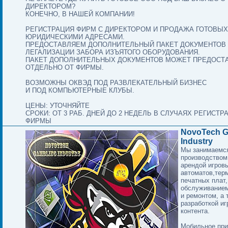
ДИРЕКТОРОМ?
КОНЕЧНО, В НАШЕЙ КОМПАНИИ!
РЕГИСТРАЦИЯ ФИРМ С ДИРЕКТОРОМ И ПРОДАЖА ГОТОВЫХ
ЮРИДИЧЕСКИМИ АДРЕСАМИ.
ПРЕДОСТАВЛЯЕМ ДОПОЛНИТЕЛЬНЫЙ ПАКЕТ ДОКУМЕНТОВ
ЛЕГАЛИЗАЦИИ ЗАБОРА ИЗЪЯТОГО ОБОРУДОВАНИЯ.
ПАКЕТ ДОПОЛНИТЕЛЬНЫХ ДОКУМЕНТОВ МОЖЕТ ПРЕДОСТ
ОТДЕЛЬНО ОТ ФИРМЫ.
ВОЗМОЖНЫ ОКВЭД ПОД РАЗВЛЕКАТЕЛЬНЫЙ БИЗНЕС
И ПОД КОМПЬЮТЕРНЫЕ КЛУБЫ.
ЦЕНЫ: УТОЧНЯЙТЕ
СРОКИ: ОТ 3 РАБ. ДНЕЙ ДО 2 НЕДЕЛЬ В СЛУЧАЯХ РЕГИСТ
ФИРМЫ
NovoTech G
Industry
Мы занимаемс
производством
арендой игров
автоматов,тер
печатных плат,
обслуживанием
и ремонтом, а 
разработкой иг
контента.
Мобильное при