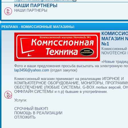
НАШИ ПАРТНЕРЫ
НАШИ ПАРТНЕРЫ
РЕКЛАМА - КОМИССИОННЫЕ МАГАЗИНЫ:
КОМИССИ
МАГАЗИН 
№1
Комиссионный 
NOVOTECHGI
«Новые традиц
Фото и ваши предложения просьба высылать на электронную по
lap3456@yahoo.com
(отдел закупок)
Комиссионный магазин принимает на реализацию ИГОРНОЕ И
КОМПЬЮТЕРНОЕ ОБОРУДОВАНИЕ, МОНИТОРЫ, ПРОГРАММ
ОБЕСПЕЧЕНИЕ (ЛЮБЫЕ СИСТЕМЫ, G-BOX любых версий, О
ОФФЛАЙН СИСТЕМЫ и п.р) бывшие в употреблении.
Услуги:
СРОЧНЫЙ ВЫКУП:
ПОМОЩЬ В РЕАЛИЗАЦИИ
ОТЛОЖИТЬ