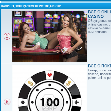
КАЗИНО,ПОКЕР,БУКМЕКЕРСТВО,БИРЖИ:
ВСЕ О ONL
CASINO
ОБсуждение он
online casino, c
казино онлайн 
ним связано
ВСЕ О ПОК
Покер, покер о
покере, новост
poker, online po