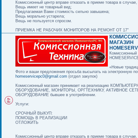
Комиссионный центр вправе отказать в приеме товара в случае,
Вещь имеет не товарный вид;
Предлагаемая Вами стоимость сильно завышена;
Вещь морально устарела;
Вещь не пользуется спросом.
ПРИЕМКА НЕ РАБОЧИХ МОНИТОРОВ НА РЕМОНТ ОТ 17"
КОМИССИ
МАГАЗИН
HOMESERV
Комиссионный 
HOMESERVIC
«Новые традиц
Фото и ваши предложения просьба высылать на электронную по
homeservicepc0@gmail.com
(отдел закупок)
Комиссионный магазин принимает на реализацию КОМПЬЮТЕ
ОБОРУДОВАНИЕ, МОНИТОРЫ, ОРГТЕХНИКУ, АКТИВНОЕ СЕ
ОБОРУДОВАНИЕ бывшее в употреблении.
Услуги:
СРОЧНЫЙ ВЫКУП:
ПОМОЩЬ В РЕАЛИЗАЦИИ
ОТЛОЖИТЬ
Комиссионный центр вправе отказать в приеме товара в случае,