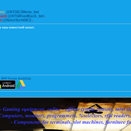
enu:
@NTGICZMenu_bot
-
Back:
@NTGIFeedBack_bot
-
m:
@NovoTechGICZ
-
а наш новостной канал:
 APP Forum TechClub