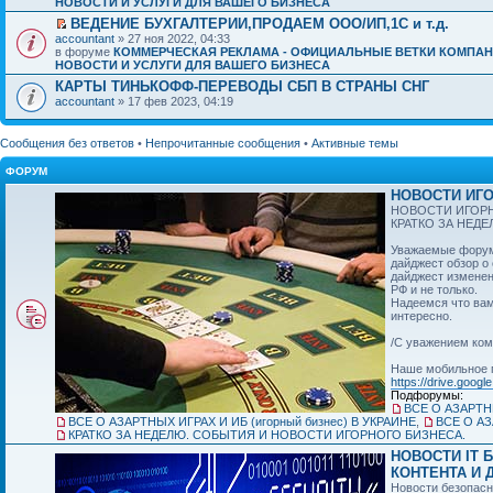
НОВОСТИ И УСЛУГИ ДЛЯ ВАШЕГО БИЗНЕСА
ВЕДЕНИЕ БУХГАЛТЕРИИ,ПРОДАЕМ ООО/ИП,1C и т.д.
accountant
» 27 ноя 2022, 04:33
в форуме
КОММЕРЧЕСКАЯ РЕКЛАМА - ОФИЦИАЛЬНЫЕ ВЕТКИ КОМПАН
НОВОСТИ И УСЛУГИ ДЛЯ ВАШЕГО БИЗНЕСА
КАРТЫ ТИНЬКОФФ-ПЕРЕВОДЫ СБП В СТРАНЫ СНГ
accountant
» 17 фев 2023, 04:19
Сообщения без ответов
•
Непрочитанные сообщения
•
Активные темы
ФОРУМ
НОВОСТИ ИГО
НОВОСТИ ИГОРН
КРАТКО ЗА НЕД
Уважаемые форумч
дайджест обзор о
дайджест изменен
РФ и не только.
Надеемся что вам
интересно.
/С уважением ком
Наше мобильное 
https://drive.googl
Подфорумы:
ВСЕ О АЗАРТНЫ
ВСЕ О АЗАРТНЫХ ИГРАХ И ИБ (игорный бизнес) В УКРАИНЕ
,
ВСЕ О АЗ
КРАТКО ЗА НЕДЕЛЮ. СОБЫТИЯ И НОВОСТИ ИГОРНОГО БИЗНЕСА.
НОВОСТИ IT 
КОНТЕНТА И Д
Новости безопасн