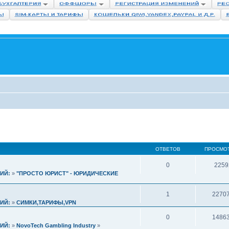
ОТВЕТОВ
ПРОСМО
0
2259
ИЙ:
»
"ПРОСТО ЮРИСТ" - ЮРИДИЧЕСКИЕ
1
2270
ИЙ:
»
СИМКИ,ТАРИФЫ,VPN
0
1486
ИЙ:
»
NovoTech Gambling Industry
»