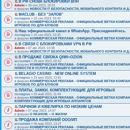
В РФ СНОВА БЛОКИРОВКИ ВПН
Admin
» 30 сен 2023, 10:02
в форуме
НОВОСТИ IT БЕЗОПАСНОСТИ, МОБИЛЬНОГО КОНТЕНТА И Д.
MACLUB - БЕЗ "ЗАЛОВ"
mcmagnus
» 15 сен 2023, 03:40
в форуме
КОММЕРЧЕСКАЯ РЕКЛАМА - ОФИЦИАЛЬНЫЕ ВЕТКИ КОМПАН
ИГРОВОЕ ПО ДЛЯ КЛУБОВ
Наш официальный канал в WhatsApp. Присоединяйтесь.
mcmagnus
» 15 сен 2023, 03:35
в форуме
КОММЕРЧЕСКАЯ РЕКЛАМА - ОФИЦИАЛЬНЫЕ ВЕТКИ КОМПАН
В СВЯЗИ С БЛОКИРОВКАМИ VPN В РФ
Admin
» 07 авг 2023, 13:38
в форуме
НОВОСТИ IT БЕЗОПАСНОСТИ, МОБИЛЬНОГО КОНТЕНТА И Д.
В ПРОДАЖЕ СВЯЗКА QIWI+OZION
accountant
» 26 июл 2023, 02:42
в форуме
КОММЕРЧЕСКАЯ РЕКЛАМА - ОФИЦИАЛЬНЫЕ ВЕТКИ КОМПАН
НОВОСТИ И УСЛУГИ ДЛЯ ВАШЕГО БИЗНЕСА
BELAGIO CASINO - NEW ONLINE SYSTEM
mcmagnus
» 22 июл 2023, 13:41
в форуме
КОММЕРЧЕСКАЯ РЕКЛАМА - ОФИЦИАЛЬНЫЕ ВЕТКИ КОМПАН
ИГРОВОЕ ПО ДЛЯ КЛУБОВ
ПЛАТЫ, ЗАМКИ, КОМПЛЕКТУЮЩИЕ ДЛЯ ИГРОВЫХ
mcmagnus
» 25 май 2023, 11:44
в форуме
КОММЕРЧЕСКАЯ РЕКЛАМА - ОФИЦИАЛЬНЫЕ ВЕТКИ КОМПАН
КОМПЛЕКТУЮЩИЕ ДЛЯ ИГРОВЫХ АППАРАТОВ
ПАРФЮМ И ЮВЕЛИРКА ПО НИЗКИМ ЦЕНАМ
Admin
» 07 мар 2023, 14:57
в форуме
О РАЗНОМ:
»
О ЖИЗНИ
ПРОДАЖА КОМПАНИЙ ООО/ИП
accountant
» 06 мар 2023, 13:27
в форуме
КОММЕРЧЕСКАЯ РЕКЛАМА - ОФИЦИАЛЬНЫЕ ВЕТКИ КОМПАН