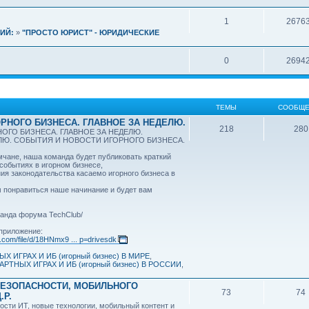
1
2676
ИЙ:
»
"ПРОСТО ЮРИСТ" - ЮРИДИЧЕСКИЕ
0
2694
ТЕМЫ
СООБЩЕ
РНОГО БИЗНЕСА. ГЛАВНОЕ ЗА НЕДЕЛЮ.
218
280
ОГО БИЗНЕСА. ГЛАВНОЕ ЗА НЕДЕЛЮ.
ЕЛЮ. СОБЫТИЯ И НОВОСТИ ИГОРНОГО БИЗНЕСА.
ане, наша команда будет публиковать краткий
 событиях в игорном бизнесе,
ия законодательства касаемо игорного бизнеса в
 понравиться наше начинание и будет вам
анда форума TechClub/
приложение:
e.com/file/d/18HNmx9 ... p=drivesdk
Х ИГРАХ И ИБ (игорный бизнес) В МИРЕ
,
АРТНЫХ ИГРАХ И ИБ (игорный бизнес) В РОССИИ
,
БЕЗОПАСНОСТИ, МОБИЛЬНОГО
73
74
.Р.
ости ИТ, новые технологии, мобильный контент и