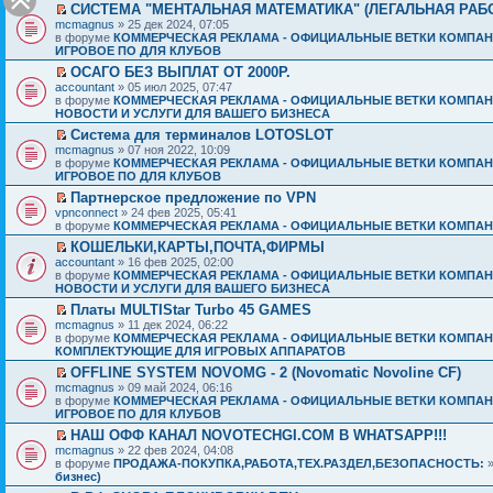
СИСТЕМА "МЕНТАЛЬНАЯ МАТЕМАТИКА" (ЛЕГАЛЬНАЯ РАБ
mcmagnus
» 25 дек 2024, 07:05
в форуме
КОММЕРЧЕСКАЯ РЕКЛАМА - ОФИЦИАЛЬНЫЕ ВЕТКИ КОМПАН
ИГРОВОЕ ПО ДЛЯ КЛУБОВ
ОСАГО БЕЗ ВЫПЛАТ ОТ 2000Р.
accountant
» 05 июл 2025, 07:47
в форуме
КОММЕРЧЕСКАЯ РЕКЛАМА - ОФИЦИАЛЬНЫЕ ВЕТКИ КОМПАН
НОВОСТИ И УСЛУГИ ДЛЯ ВАШЕГО БИЗНЕСА
Система для терминалов LOTOSLOT
mcmagnus
» 07 ноя 2022, 10:09
в форуме
КОММЕРЧЕСКАЯ РЕКЛАМА - ОФИЦИАЛЬНЫЕ ВЕТКИ КОМПАН
ИГРОВОЕ ПО ДЛЯ КЛУБОВ
Партнерское предложение по VPN
vpnconnect
» 24 фев 2025, 05:41
в форуме
КОММЕРЧЕСКАЯ РЕКЛАМА - ОФИЦИАЛЬНЫЕ ВЕТКИ КОМПАН
КОШЕЛЬКИ,КАРТЫ,ПОЧТА,ФИРМЫ
accountant
» 16 фев 2025, 02:00
в форуме
КОММЕРЧЕСКАЯ РЕКЛАМА - ОФИЦИАЛЬНЫЕ ВЕТКИ КОМПАН
НОВОСТИ И УСЛУГИ ДЛЯ ВАШЕГО БИЗНЕСА
Платы MULTIStar Turbo 45 GAMES
mcmagnus
» 11 дек 2024, 06:22
в форуме
КОММЕРЧЕСКАЯ РЕКЛАМА - ОФИЦИАЛЬНЫЕ ВЕТКИ КОМПАН
КОМПЛЕКТУЮЩИЕ ДЛЯ ИГРОВЫХ АППАРАТОВ
OFFLINE SYSTEM NOVOMG - 2 (Novomatic Novoline CF)
mcmagnus
» 09 май 2024, 06:16
в форуме
КОММЕРЧЕСКАЯ РЕКЛАМА - ОФИЦИАЛЬНЫЕ ВЕТКИ КОМПАН
ИГРОВОЕ ПО ДЛЯ КЛУБОВ
НАШ ОФФ КАНАЛ NOVOTECHGI.COM В WHATSAPP!!!
mcmagnus
» 22 фев 2024, 04:08
в форуме
ПРОДАЖА-ПОКУПКА,РАБОТА,ТЕХ.РАЗДЕЛ,БЕЗОПАСНОСТЬ:
бизнес)