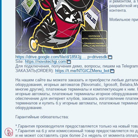
и ремонтом, а 
разработкой иг
контента.
Мобильное при
https://drive.google.com/file/d/185fJjj ... p=drivesdk
Site:
https://novotechgi.com
Для подключения, получения демо, вопросы, пишем на Telegram 
ЗАКАЗАТЬ(ORDER):
https://t.me/NTGICZMenu_bot
На нашем сайте вы можете заказать и приобрести любые детали
оборудования, игорных автоматов (Novomatic, Igrosoft, Belatra,
многие другие), платежные терминалы и комплектующие к ним. 
игорные автоматы, платежные терминалы игорное оборудование
обеспечение для интернет клубов, заказать изготовление плате
терминалов и купить б.у игорные автоматы, платежные термина
оборудование.
Гарантийные обязательства:
*.Гарантия производителя предоставляется только на новый тов
*.Гарантия на б.у или комиссионный товар предоставляется по 
и не может составлять срок более 2-х недель от момента оплат