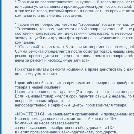
*.Гарантия не распространяется на купленный товар по прошест
или срока установленного производителем (для нового товара),
а так же на товар, который пришел в негодность по причине не 
компании или по вине пользователя.
*.Гарантия не предоставляется на "сгоревший" товар и не подле
"Сгоревшим" товаром считается любой товар приведенный в не 
состоянии пользователем, действиями пользователя, неверной
эксплуатацией или другими факторами не зависящими и не кон
компанией.
*."Сгоревший" товар может быть принят на ремонт на возмездно
Сумма ремонта определяется после осмотра товара нашим спе
ремонт производится по предоплате после осмотра товара и об
цены за ремонт и необходимые запчасти.
При отказе оплаты ремонта компания в праве действовать с да
по своему усмотрению.
Гарантийные обязательства принимаются априори при приобрет
товара в нашей компании.
После истечения срока гарантии (2-х недель) - претензии не пр
Если на новый товар имелся срок гарантии свыше 2 недель, по 
вопросам просим обращаться
непосредственно в сервисные центры производителя товара.
«NOVOTECH GI» не занимается организацией и проведением аза
Вся информация носит ознакомительный характер. 18+
Компания не несет ответсвенности
за использование приобретенного оборудования и ПО
в целях противоречащих законодательству государств,