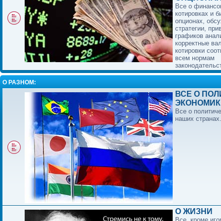
Все о финансо
котировках и 
опционах, обс
стратегии, при
графиков анал
корректные ва
котировки соо
всем нормам
законодательс
О РАЗНОМ:
ВСЕ О ПОЛ
ЭКОНОМИК
Все о политиче
наших странах
О ЖИЗНИ
Все, кроме иго