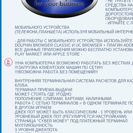
- НЕ ТРАТЬТ
СРЕДСТВА НА
КОМПЬЮТЕРО
ДОРОГОСТОЯ
ОБОРУДОВАНИ
- ИГРАЙТЕ С
МОБИЛЬНОГО УСТРОЙСТВА
(ТЕЛЕФОНА,ПЛАНШЕТА) ИСПОЛЬЗУЯ МОБИЛЬНЫЙ ИНТЕРНЕ
- ДЛЯ РАБОТЫ С МОБИЛЬНОГО УСТРОЙСТВА ИСПОЛЬЗУЙТ
DOLPHIN BROWSER CLASSIC И UC BROWSER + ПЛАГИН ADO
ВСЕ ДАННЫЕ ПРИЛОЖЕНИЯ МОЖНО БЕСПЛАТНО УСТАНОВИ
PLAY MARKET ИЛИ APPLE STORE -
!!!НА КОМПЬЮТЕРАХ ВОЗМОЖНО РАБОТАТЬ БЕЗ ЖЕСТКИХ Д
!!!ЗАГРУЗКА КЛИЕНТСКИХ МАШИН ПО СЕТИ!!!
!!!ВОЗМОЖНА РАБОТА БЕЗ ПОМЕЩЕНИЙ!!!
ВНУТРЕННЯЯ ТЕРМИНАЛЬНАЯ СИСТЕМА РАСЧЕТОВ ДЛЯ К
КЛУБА.
ТЕРМИНАЛ ПРИЕМА-ВЫДАЧИ
МОЖЕТ СТОЯТЬ ГДЕ УГОДНО.
ПОПОЛНЕНИЕ СЛИПАМИ, КАРТАМИ, НАЛИЧНЫМИ
РАБОТА С СЕТЬЮ ТЕРМИНАЛОВ = В ОДНОМ ТЕРМИНАЛЕ П
В ДРУГОМ ИГРАЕМ
ДЖЕК ПОТ МОЖЕТ БЫТЬ КЛАССИЧЕСКИМ - 1 УРОВЕНЬ ИЛИ 
УРОВНЕВЫЙ ДЖЕК ПОТ (РЕГУЛИРУЕТСЯ НАСТРОЙКАМИ)
СТРАНИЦА "CYBER MONEY" ПОД ПЛАТЕЖНЫЙ ТЕРМИНАЛ
МУЛТИЯЗЫЧНОСТЬ
3 УРОВНЯ ДЖЕКПОТА: