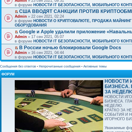
Admin
» 23 сен 2021, 09:31
в форуме
НОВОСТИ IT БЕЗОПАСНОСТИ, МОБИЛЬНОГО КОНТЕ
США ВВОДЯТ САНКЦИИ ПРОТИВ КРИПТООБ
Admin
» 22 сен 2021, 02:24
в форуме
НОВОСТИ О КРИПТОВАЛЮТЕ, ПРОДАЖА МАЙНИНГ
ОБОРУДОВАНИЯ
Google и Apple удалили приложение «Навальн
Admin
» 17 сен 2021, 05:07
в форуме
НОВОСТИ IT БЕЗОПАСНОСТИ, МОБИЛЬНОГО КОНТЕ
В России ночью блокировали Google Docs
Admin
» 16 сен 2021, 04:44
в форуме
НОВОСТИ IT БЕЗОПАСНОСТИ, МОБИЛЬНОГО КОНТЕ
Сообщения без ответов
•
Непрочитанные сообщения
•
Активные темы
ФОРУМ
НОВОСТИ 
БИЗНЕСА.
ЗА НЕДЕЛЮ
НОВОСТИ ИГ
БИЗНЕСА. ГЛ
НЕДЕЛЮ.
КРАТКО ЗА Н
СОБЫТИЯ И 
ИГОРНОГО БИ
Уважаемые фо