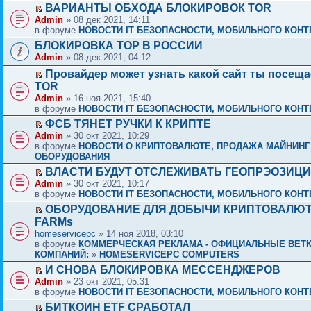
ВАРИАНТЫ ОБХОДА БЛОКИРОВОК TOR
Admin
» 08 дек 2021, 14:11
в форуме
НОВОСТИ IT БЕЗОПАСНОСТИ, МОБИЛЬНОГО КОНТЕ
БЛОКИРОВКА ТОР В РОССИИ
Admin
» 08 дек 2021, 04:12
Провайдер может узнать какой сайт ты посеща
TOR
Admin
» 16 ноя 2021, 15:40
в форуме
НОВОСТИ IT БЕЗОПАСНОСТИ, МОБИЛЬНОГО КОНТЕ
ФСБ ТЯНЕТ РУЧКИ К КРИПТЕ
Admin
» 30 окт 2021, 10:29
в форуме
НОВОСТИ О КРИПТОВАЛЮТЕ, ПРОДАЖА МАЙНИНГ
ОБОРУДОВАНИЯ
ВЛАСТИ БУДУТ ОТСЛЕЖИВАТЬ ГЕОПРЭОЗИЦ
Admin
» 30 окт 2021, 10:17
в форуме
НОВОСТИ IT БЕЗОПАСНОСТИ, МОБИЛЬНОГО КОНТЕ
ОБОРУДОВАНИЕ ДЛЯ ДОБЫЧИ КРИПТОВАЛЮТ 
FARMs
homeservicepc
» 14 ноя 2018, 03:10
в форуме
КОММЕРЧЕСКАЯ РЕКЛАМА - ОФИЦИАЛЬНЫЕ ВЕТ
КОМПАНИЙ:
»
HOMESERVICEPC COMPUTERS
И СНОВА БЛОКИРОВКА МЕССЕНДЖЕРОВ
Admin
» 23 окт 2021, 05:31
в форуме
НОВОСТИ IT БЕЗОПАСНОСТИ, МОБИЛЬНОГО КОНТЕ
БИТКОИН ETF СРАБОТАЛ