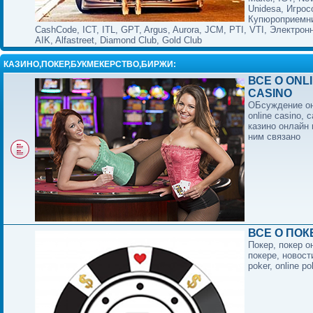
Unidesa, Игрос
Купюроприемни
CashCode, ICT, ITL, GPT, Argus, Aurora, JCM, PTI, VTI, Электрон
AIK, Alfastreet, Diamond Club, Gold Club
КАЗИНО,ПОКЕР,БУКМЕКЕРСТВО,БИРЖИ:
ВСЕ О ONL
CASINO
ОБсуждение он
online casino, c
казино онлайн 
ним связано
ВСЕ О ПОК
Покер, покер о
покере, новост
poker, online po