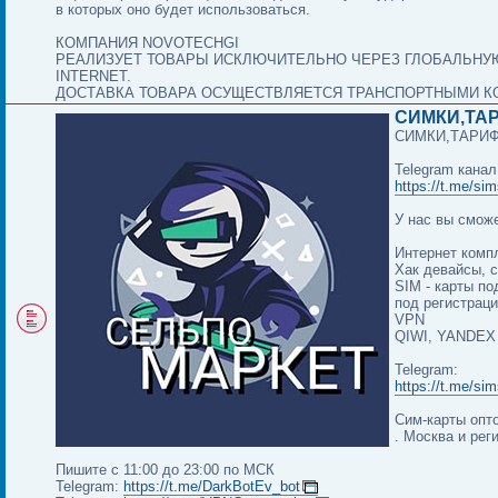
в которых оно будет использоваться.
КОМПАНИЯ NOVOTECHGI
РЕАЛИЗУЕТ ТОВАРЫ ИСКЛЮЧИТЕЛЬНО ЧЕРЕЗ ГЛОБАЛЬНУ
INTERNET.
ДОСТАВКА ТОВАРА ОСУЩЕСТВЛЯЕТСЯ ТРАНСПОРТНЫМИ К
СИМКИ,ТА
СИМКИ,ТАРИ
Telegram канал
https://t.me/sim
У нас вы сможе
Интернет комп
Хак девайсы, 
SIM - карты по
под регистрац
VPN
QIWI, YANDEX
Telegram:
https://t.me/sim
Сим-карты опто
. Москва и рег
Пишите с 11:00 до 23:00 по МСК
Telegram:
https://t.me/DarkBotEv_bot