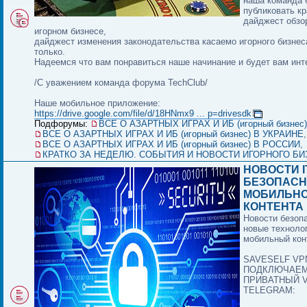
наша команда 
публиковать кр
дайджест обзо
игорном бизнесе,
дайджест изменения законодательства касаемо игорного бизнес
только.
Надеемся что вам понравиться наше начинание и будет вам инт
/С уважением команда форума TechClub/
Наше мобильное приложение:
https://drive.google.com/file/d/18HNmx9 ... p=drivesdk
Подфорумы:
ВСЕ О АЗАРТНЫХ ИГРАХ И ИБ (игорный бизнес
ВСЕ О АЗАРТНЫХ ИГРАХ И ИБ (игорный бизнес) В УКРАИНЕ
,
ВСЕ О АЗАРТНЫХ ИГРАХ И ИБ (игорный бизнес) В РОССИИ
,
КРАТКО ЗА НЕДЕЛЮ. СОБЫТИЯ И НОВОСТИ ИГОРНОГО БИ
НОВОСТИ I
БЕЗОПАСН
МОБИЛЬН
КОНТЕНТА И
Новости безоп
новые техноло
мобильный конт
SAVESELF VPN
ПОДКЛЮЧАЕ
ПРИВАТНЫЙ 
TELEGRAM: