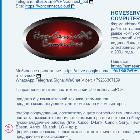
Telegram:
https://t.me/VPNConnect_bot
Site:
https://vpnconnect.cloud
HOMESERV
COMPUTER
Фирма «HomeS
работает на р
рынке компью
технологий и т
видеонаблюден
электронных о
с 2001 года.
Наш сайт:
https://homeser
Мобильное приложение:
https://drive.google.com/file/d/184GWDH .
p=drivesdk
WhatsApp,Telegram,Signal,WeChat,Viber: +79266307159
Направления деятельности компании «HomeServicePC»:
продажа б.у компьютерной техники, терминалов
продажа комплектующих для терминалов и компьютеров
подбор оборудования, соответствующего потребностям клиента;
поставка высокотехнологичного компьютерного и сетевого обор
пусконаладочные работы. (Intel, Cisco, D-Link, Canon, Sony, Hewl
Epson, Xerox, Mustek, LG и др.);
формирование комплексных заказов для технического оснащен
предприятий и организаций;