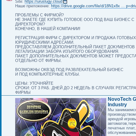
Site:
https://uruslugy.cloud
Наше приложение:
https://drive.google.com/file/d/18N1x8x ... p=dr
ПРОБЛЕМЫ С ФИРМОЙ?
НЕ ЗНАЕТЕ ГДЕ КУПИТЬ ГОТОВОЕ ООО ПОД ВАШ БИЗНЕС С
ДИРЕКТОРОМ?
КОНЕЧНО, В НАШЕЙ КОМПАНИИ!
РЕГИСТРАЦИЯ ФИРМ С ДИРЕКТОРОМ И ПРОДАЖА ГОТОВЫХ
ЮРИДИЧЕСКИМИ АДРЕСАМИ.
ПРЕДОСТАВЛЯЕМ ДОПОЛНИТЕЛЬНЫЙ ПАКЕТ ДОКУМЕНТОВ
ЛЕГАЛИЗАЦИИ ЗАБОРА ИЗЪЯТОГО ОБОРУДОВАНИЯ.
ПАКЕТ ДОПОЛНИТЕЛЬНЫХ ДОКУМЕНТОВ МОЖЕТ ПРЕДОСТ
ОТДЕЛЬНО ОТ ФИРМЫ.
ВОЗМОЖНЫ ОКВЭД ПОД РАЗВЛЕКАТЕЛЬНЫЙ БИЗНЕС
И ПОД КОМПЬЮТЕРНЫЕ КЛУБЫ.
ЦЕНЫ: УТОЧНЯЙТЕ
СРОКИ: ОТ 3 РАБ. ДНЕЙ ДО 2 НЕДЕЛЬ В СЛУЧАЯХ РЕГИСТ
ФИРМЫ
NovoTech G
Industry
Мы занимаемс
производством
арендой игров
автоматов,тер
печатных плат,
обслуживанием