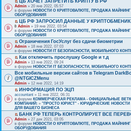
ЦБ ХОЧЕТ ЗАПРЕТИТЬ КРИПТУ В РФ
Admin
» 20 янв 2022, 05:57
в форуме
НОВОСТИ О КРИПТОВАЛЮТЕ, ПРОДАЖА МАЙНИНГ
ОБОРУДОВАНИЯ
ЦБ РФ ЗАПРОСИЛ ДАННЫЕ У КРИПТОБМЕНИ
Admin
» 19 янв 2022, 03:54
в форуме
НОВОСТИ О КРИПТОВАЛЮТЕ, ПРОДАЖА МАЙНИНГ
ОБОРУДОВАНИЯ
Ограничения ГосУслуг без сдачи биометрии
Admin
» 18 янв 2022, 07:03
в форуме
НОВОСТИ IT БЕЗОПАСНОСТИ, МОБИЛЬНОГО КОНТЕ
Как отключить прослушку Google и т.д
Admin
» 13 янв 2022, 09:24
в форуме
НОВОСТИ IT БЕЗОПАСНОСТИ, МОБИЛЬНОГО КОНТЕ
Все мобильные версии сайтов в Telegram DarkBo
@NTGICZMenu
Admin
» 12 янв 2022, 14:19
ИНФОРМАЦИЯ ПО ЭЦП
accountant
» 11 янв 2022, 06:31
в форуме
КОММЕРЧЕСКАЯ РЕКЛАМА - ОФИЦИАЛЬНЫЕ ВЕТ
КОМПАНИЙ:
»
"ПРОСТО ЮРИСТ" - ЮРИДИЧЕСКИЕ НОВОСТИ 
ДЛЯ ВАШЕГО БИЗНЕСА
БАНК РФ ТЕПЕРЬ КОНТРОЛИРУЕТ ВСЕ ПЕРЕ
Admin
» 27 дек 2021, 03:05
в форуме
НОВОСТИ О КРИПТОВАЛЮТЕ, ПРОДАЖА МАЙНИНГ
ОБОРУДОВАНИЯ