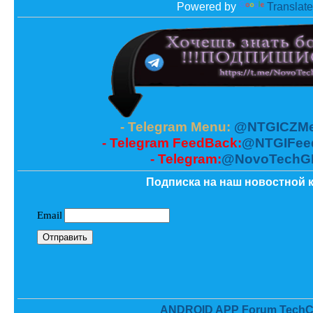
Powered by
Translate
- Telegram Menu:
@NTGICZMe
- Telegram FeedBack:
@NTGIFee
- Telegram:
@NovoTechG
Подписка на наш новостной к
ANDROID APP Forum TechC