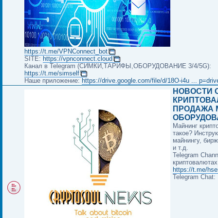
https://t.me/VPNConnect_bot
SITE:
https://vpnconnect.cloud
Канал в Telegram (СИМКИ,ТАРИФЫ,ОБОРУДОВАНИЕ 3/4/5G):
https://t.me/simself
Наше приложение:
https://drive.google.com/file/d/18O-i4u ... p=dri
НОВОСТИ 
КРИПТОВА
ПРОДАЖА 
ОБОРУДОВ
Майнинг крипт
такое? Инструк
майнингу, бир
и т.д.
Telegram Chann
криптовалютах
https://t.me/hs
Telegram Chat: