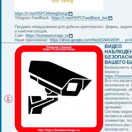
https://t.me/HSPCMiningGroup
Telegram FeedBack:
https://t.me/HSPCFeedBack_bot
Продажа оборудования для добычи криптовалют, фермы, видео
и комплектующие.
Сайт:
https://homeservicepc.ru
Наше приложение:
https://drive.google.com/file/d/184GWDH ... p=d
ВИДЕО
НАБЛЮДЕН
БЕЗОПАСН
ВАШЕГО Б
Безопасность 
бизнеса
https://homeser
Все что касает
безопасности.
наблюдение, о
деятельность, 
безопасности, 
правоохранит
органами.
Системы виде
являются нео
элементом, п
несколько раз
безопасность