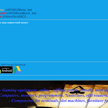
enu:
@NTGICZMenu_bot
-
Back:
@NTGIFeedBack_bot
-
m:
@NovoTechGICZ
-
а наш новостной канал:
 APP Forum TechClub