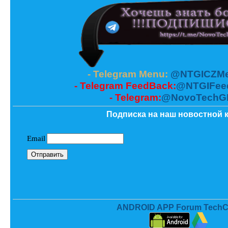
Powered by
Translate
- Telegram Menu:
@NTGICZMe
- Telegram FeedBack:
@NTGIFee
- Telegram:
@NovoTechG
Подписка на наш новостной к
ANDROID APP Forum TechC