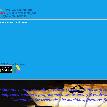
enu:
@NTGICZMenu_bot
-
Back:
@NTGIFeedBack_bot
-
m:
@NovoTechGICZ
-
а наш новостной канал:
 APP Forum TechClub