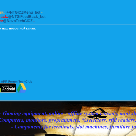
enu:
@NTGICZMenu_bot
-
Back:
@NTGIFeedBack_bot
-
m:
@NovoTechGICZ
-
а наш новостной канал:
 APP Forum TechClub