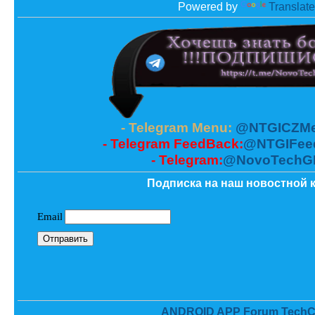
Powered by
Translate
- Telegram Menu:
@NTGICZMe
- Telegram FeedBack:
@NTGIFee
- Telegram:
@NovoTechG
Подписка на наш новостной к
ANDROID APP Forum TechC