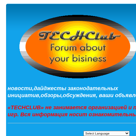
новости,дайджесты законодательных
инициатив,обзоры,обсуждения, ваши объявле
«TECHCLUB» не занимается организацией и 
игр. Вся информация носит ознакомительны