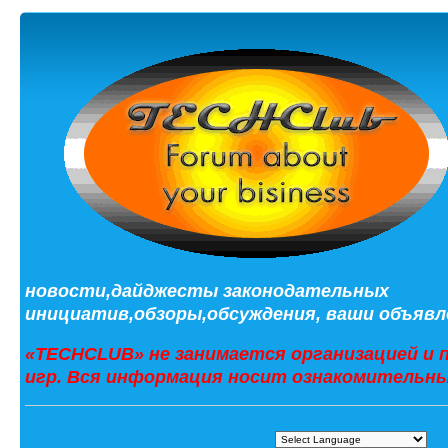
новости,дайджесты законодательных
инициатив,обзоры,обсуждения, ваши объявле
«TECHCLUB» не занимается организацией и 
игр. Вся информация носит ознакомительны