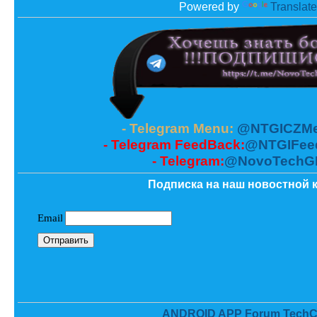
Powered by
Translate
- Telegram Menu:
@NTGICZMe
- Telegram FeedBack:
@NTGIFee
- Telegram:
@NovoTechG
Подписка на наш новостной к
ANDROID APP Forum TechC