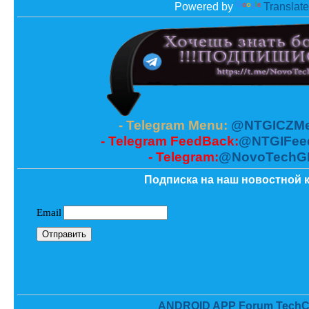
Powered by
Translate
- Telegram Menu:
@NTGICZMe
- Telegram FeedBack:
@NTGIFee
- Telegram:
@NovoTechG
Подписка на наш новостной к
ANDROID APP Forum TechC