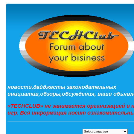
новости,дайджесты законодательных
инициатив,обзоры,обсуждения, ваши объявле
«TECHCLUB» не занимается организацией и 
игр. Вся информация носит ознакомительны