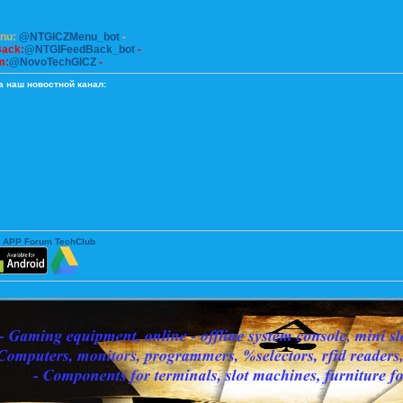
enu:
@NTGICZMenu_bot
-
Back:
@NTGIFeedBack_bot
-
m:
@NovoTechGICZ
-
а наш новостной канал:
 APP Forum TechClub