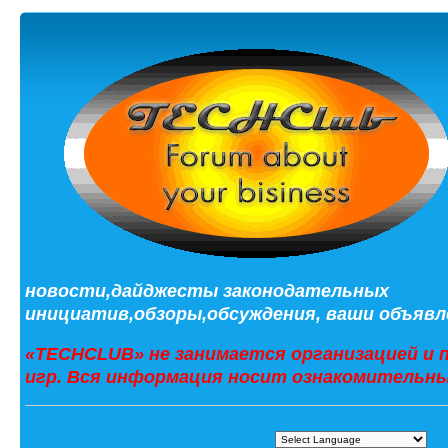
новости,дайджесты законодательных
инициатив,обзоры,обсуждения, ваши объявле
«TECHCLUB» не занимается организацией и 
игр. Вся информация носит ознакомительны