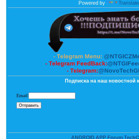
Powered by
Translate
- Telegram Menu:
@NTGICZMe
- Telegram FeedBack:
@NTGIFee
- Telegram:
@NovoTechG
Подписка на наш новостной к
ANDROID APP Forum TechC