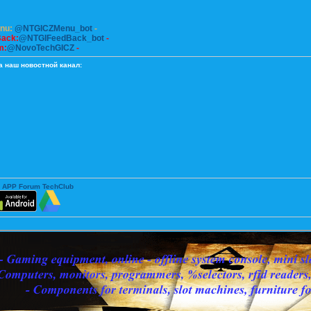
enu:
@NTGICZMenu_bot
-
Back:
@NTGIFeedBack_bot
-
m:
@NovoTechGICZ
-
а наш новостной канал:
 APP Forum TechClub