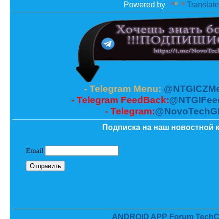
Powered by
Translate
- Telegram Menu:
@NTGICZMe
- Telegram FeedBack:
@NTGIFee
- Telegram:
@NovoTechG
Подписка на наш новостной к
ANDROID APP Forum TechC