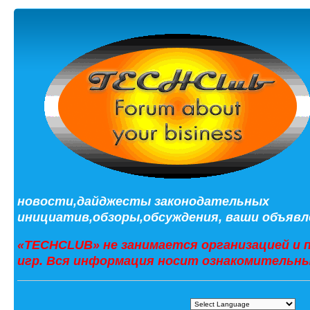
новости,дайджесты законодательных
инициатив,обзоры,обсуждения, ваши объявле
«TECHCLUB» не занимается организацией и 
игр. Вся информация носит ознакомительны