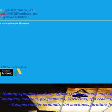
enu:
@NTGICZMenu_bot
-
Back:
@NTGIFeedBack_bot
-
m:
@NovoTechGICZ
-
а наш новостной канал:
 APP Forum TechClub