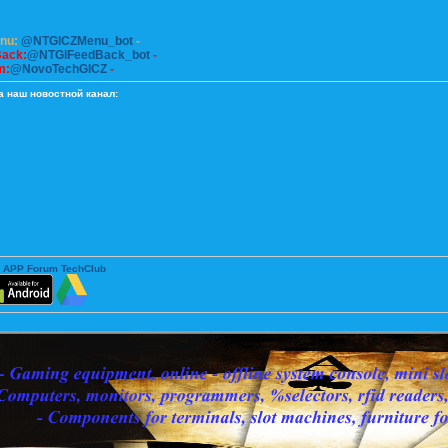
enu:
@NTGICZMenu_bot
-
Back:
@NTGIFeedBack_bot
-
m:
@NovoTechGICZ
-
а наш новостной канал:
 APP Forum TechClub