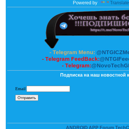
Powered by
Translate
- Telegram Menu:
@NTGICZMe
- Telegram FeedBack:
@NTGIFee
- Telegram:
@NovoTechG
Подписка на наш новостной к
ANDROID APP Forum TechC