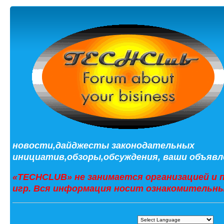
новости,дайджесты законодательных
инициатив,обзоры,обсуждения, ваши объявле
«TECHCLUB» не занимается организацией и 
игр. Вся информация носит ознакомительны