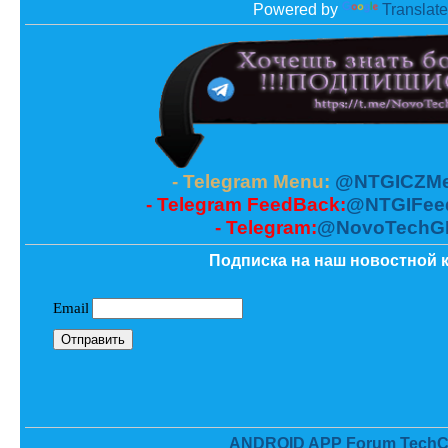
Powered by
Translate
- Telegram Menu:
@NTGICZMe
- Telegram FeedBack:
@NTGIFee
- Telegram:
@NovoTechG
Подписка на наш новостной к
ANDROID APP Forum TechC