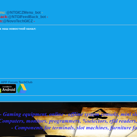
enu:
@NTGICZMenu_bot
-
Back:
@NTGIFeedBack_bot
-
m:
@NovoTechGICZ
-
а наш новостной канал:
 APP Forum TechClub