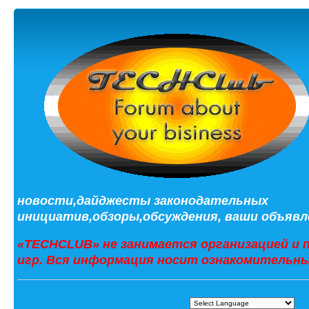
новости,дайджесты законодательных
инициатив,обзоры,обсуждения, ваши объявле
«TECHCLUB» не занимается организацией и 
игр. Вся информация носит ознакомительны