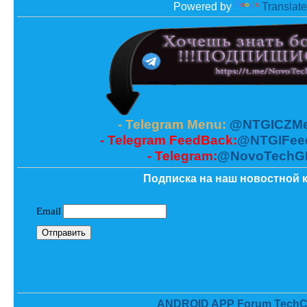
Powered by
Translate
- Telegram Menu:
@NTGICZMe
- Telegram FeedBack:
@NTGIFee
- Telegram:
@NovoTechG
Подписка на наш новостной к
ANDROID APP Forum TechC