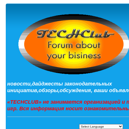
новости,дайджесты законодательных
инициатив,обзоры,обсуждения, ваши объявле
«TECHCLUB» не занимается организацией и 
игр. Вся информация носит ознакомительны