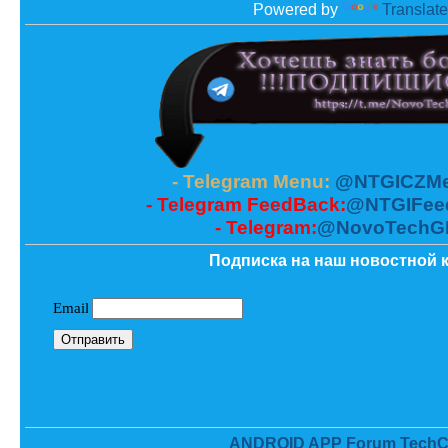
Powered by
Translate
- Telegram Menu:
@NTGICZMe
- Telegram FeedBack:
@NTGIFee
- Telegram:
@NovoTechG
Подписка на наш новостной к
ANDROID APP Forum TechC