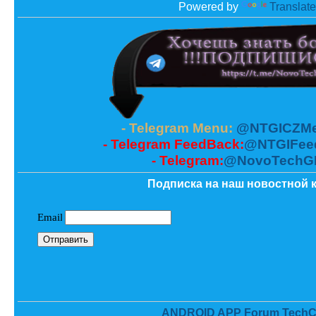
Powered by
Translate
- Telegram Menu:
@NTGICZMe
- Telegram FeedBack:
@NTGIFee
- Telegram:
@NovoTechG
Подписка на наш новостной к
ANDROID APP Forum TechC