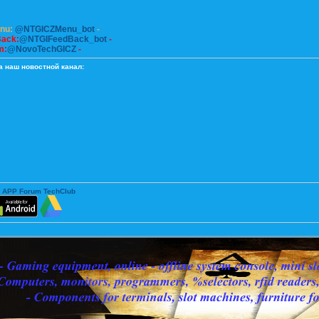
enu:
@NTGICZMenu_bot
-
Back:
@NTGIFeedBack_bot
-
m:
@NovoTechGICZ
-
а наш новостной канал:
 APP Forum TechClub