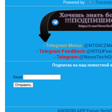
Powered by
Translate
- Telegram Menu:
@NTGICZMe
- Telegram FeedBack:
@NTGIFee
- Telegram:
@NovoTechG
Подписка на наш новостной к
ANDROID APP Forum TechC