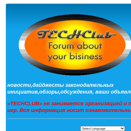
новости,дайджесты законодательных
инициатив,обзоры,обсуждения, ваши объявле
«TECHCLUB» не занимается организацией и 
игр. Вся информация носит ознакомительны