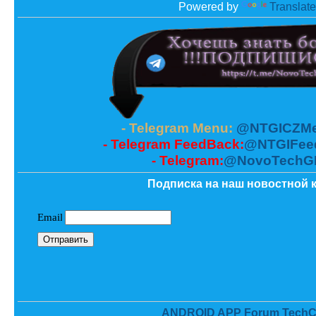
Powered by
Translate
- Telegram Menu:
@NTGICZMe
- Telegram FeedBack:
@NTGIFee
- Telegram:
@NovoTechG
Подписка на наш новостной к
ANDROID APP Forum TechC