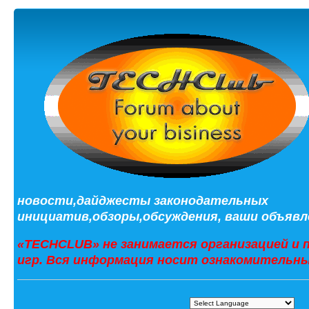
новости,дайджесты законодательных
инициатив,обзоры,обсуждения, ваши объявле
«TECHCLUB» не занимается организацией и 
игр. Вся информация носит ознакомительны