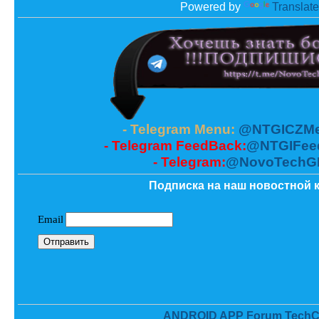
Powered by
Translate
- Telegram Menu:
@NTGICZMe
- Telegram FeedBack:
@NTGIFee
- Telegram:
@NovoTechG
Подписка на наш новостной к
ANDROID APP Forum TechC