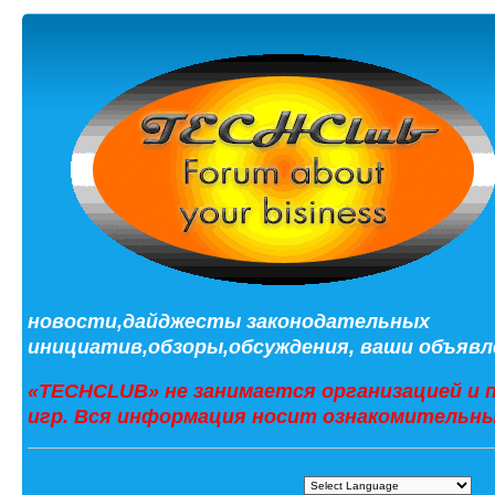
новости,дайджесты законодательных
инициатив,обзоры,обсуждения, ваши объявле
«TECHCLUB» не занимается организацией и 
игр. Вся информация носит ознакомительны