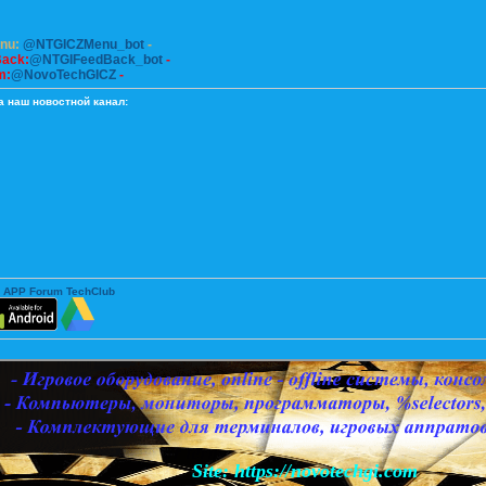
enu:
@NTGICZMenu_bot
-
Back:
@NTGIFeedBack_bot
-
m:
@NovoTechGICZ
-
а наш новостной канал:
 APP Forum TechClub