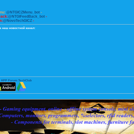
enu:
@NTGICZMenu_bot
-
Back:
@NTGIFeedBack_bot
-
m:
@NovoTechGICZ
-
а наш новостной канал:
 APP Forum TechClub