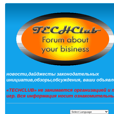
новости,дайджесты законодательных
инициатив,обзоры,обсуждения, ваши объявле
«TECHCLUB» не занимается организацией и 
игр. Вся информация носит ознакомительны