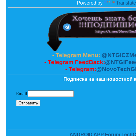
Powered by
Translate
- Telegram Menu:
@NTGICZMe
- Telegram FeedBack:
@NTGIFee
- Telegram:
@NovoTechG
Подписка на наш новостной к
ANDROID APP Forum TechC