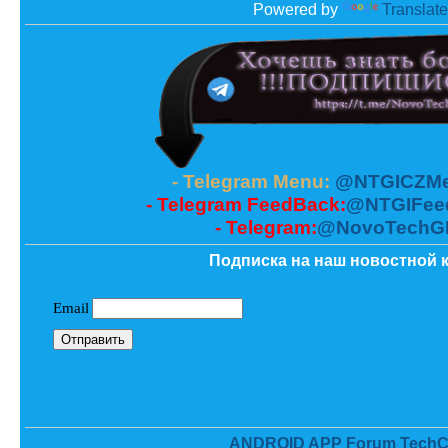
Powered by
Translate
- Telegram Menu:
@NTGICZMe
- Telegram FeedBack:
@NTGIFee
- Telegram:
@NovoTechG
Подписка на наш новостной к
ANDROID APP Forum TechC