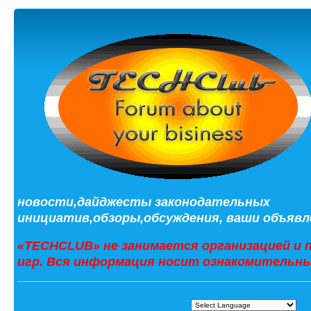
новости,дайджесты законодательных
инициатив,обзоры,обсуждения, ваши объявле
«TECHCLUB» не занимается организацией и 
игр. Вся информация носит ознакомительны