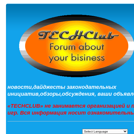
новости,дайджесты законодательных
инициатив,обзоры,обсуждения, ваши объявле
«TECHCLUB» не занимается организацией и 
игр. Вся информация носит ознакомительны