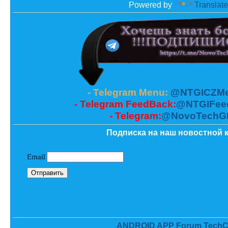
Powered by
Translate
- Telegram Menu:
@NTGICZMe
- Telegram FeedBack:
@NTGIFee
- Telegram:
@NovoTechG
Подписка на наш новостной к
ANDROID APP Forum TechC