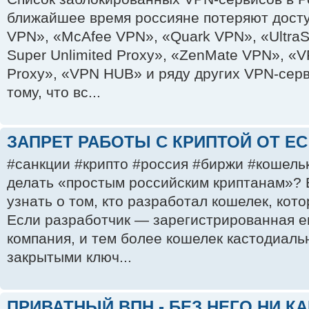
ближайшее время россияне потеряют досту
VPN», «McAfee VPN», «Quark VPN», «Ultra
Super Unlimited Proxy», «ZenMate VPN», «
Proxy», «VPN HUB» и ряду других VPN-серв
тому, что вс...
ЗАПРЕТ РАБОТЫ С КРИПТОЙ ОТ ЕС
#санкции #крипто #россия #биржи #кошельк
делать «простым российским криптанам»? 
узнать о том, кто разработал кошелек, кот
Если разработчик — зарегистрированная е
компания, и тем более кошелек кастодиаль
закрытыми ключ...
ПРИВАТНЫЙ ВПН - БЕЗ НЕГО НИ КАК