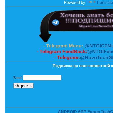
Powered by
Translate
- Telegram Menu:
@NTGICZMe
- Telegram FeedBack:
@NTGIFee
- Telegram:
@NovoTechG
Подписка на наш новостной к
ANDROID APP Forum TechC