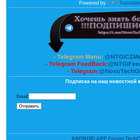
Powered by
Translate
- Telegram Menu:
@NTGICZMe
- Telegram FeedBack:
@NTGIFee
- Telegram:
@NovoTechG
Подписка на наш новостной к
ANDROID APP Forum TechC