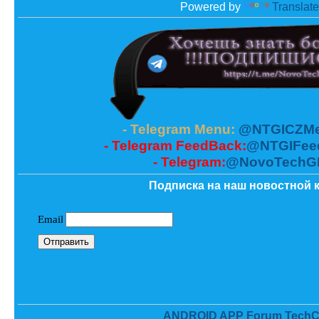
Powered by
Translate
- Telegram Menu:
@NTGICZMe
- Telegram FeedBack:
@NTGIFee
- Telegram:
@NovoTechG
Подписка на наш новостной к
ANDROID APP Forum TechC