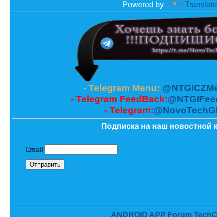
Powered by
Translate
- Telegram Menu:
@NTGICZMe
- Telegram FeedBack:
@NTGIFee
- Telegram:
@NovoTechG
Подписка на наш новостной к
ANDROID APP Forum TechC