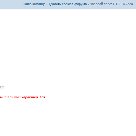
Наша команда
•
Удалить cookies форума
• Часовой пояс: UTC - 4 часа
омительный характер. 18+