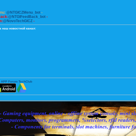
enu:
@NTGICZMenu_bot
-
Back:
@NTGIFeedBack_bot
-
m:
@NovoTechGICZ
-
а наш новостной канал:
 APP Forum TechClub