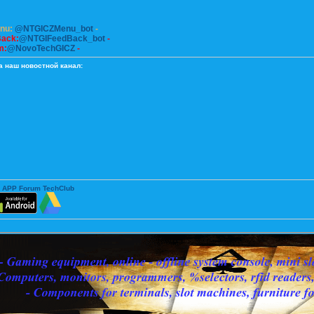
enu:
@NTGICZMenu_bot
-
Back:
@NTGIFeedBack_bot
-
m:
@NovoTechGICZ
-
а наш новостной канал:
 APP Forum TechClub