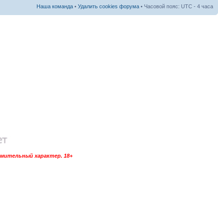
Наша команда
•
Удалить cookies форума
• Часовой пояс: UTC - 4 часа
омительный характер. 18+