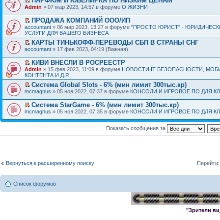
ПАРФЮМ И ЮВЕЛИРКА ПО НИЗКИМ ЦЕНАМ
Admin
» 07 мар 2023, 14:57 в форуме
О ЖИЗНИ
ПРОДАЖА КОМПАНИЙ ООО/ИП
accountant
» 06 мар 2023, 13:27 в форуме
"ПРОСТО ЮРИСТ" - ЮРИДИЧЕСК
УСЛУГИ ДЛЯ ВАШЕГО БИЗНЕСА
КАРТЫ ТИНЬКОФФ-ПЕРЕВОДЫ СБП В СТРАНЫ СНГ
accountant
» 17 фев 2023, 04:19 (Важная)
КИВИ ВНЕСЛИ В РОСРЕЕСТР
Admin
» 15 фев 2023, 11:09 в форуме
НОВОСТИ IT БЕЗОПАСНОСТИ, МОБ
КОНТЕНТА И Д.Р.
Система Global Slots - 6% (мин лимит 300тыс.кр)
mcmagnus
» 05 ноя 2022, 07:37 в форуме
КОНСОЛИ И ИГРОВОЕ ПО ДЛЯ К
Система StarGame - 6% (мин лимит 300тыс.кр)
mcmagnus
» 05 ноя 2022, 07:35 в форуме
КОНСОЛИ И ИГРОВОЕ ПО ДЛЯ К
Показать сообщения за
Вернуться к расширенному поиску
Перейти:
Список форумов
"Зрители ви