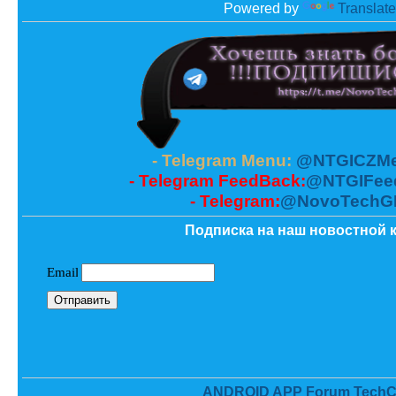
Powered by
Translate
- Telegram Menu:
@NTGICZMe
- Telegram FeedBack:
@NTGIFee
- Telegram:
@NovoTechG
Подписка на наш новостной к
ANDROID APP Forum TechC