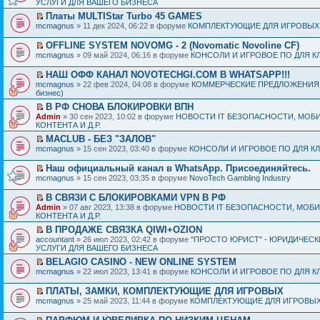
УСЛУГИ ДЛЯ ВАШЕГО БИЗНЕСА
Платы MULTIStar Turbo 45 GAMES
mcmagnus
» 11 дек 2024, 06:22 в форуме
КОМПЛЕКТУЮЩИЕ ДЛЯ ИГРОВЫХ
OFFLINE SYSTEM NOVOMG - 2 (Novomatic Novoline CF)
mcmagnus
» 09 май 2024, 06:16 в форуме
КОНСОЛИ И ИГРОВОЕ ПО ДЛЯ К
НАШ ОФФ КАНАЛ NOVOTECHGI.COM В WHATSAPP!!!
mcmagnus
» 22 фев 2024, 04:08 в форуме
КОММЕРЧЕСКИЕ ПРЕДЛОЖЕНИЯ И
бизнес)
В РФ СНОВА БЛОКИРОВКИ ВПН
Admin
» 30 сен 2023, 10:02 в форуме
НОВОСТИ IT БЕЗОПАСНОСТИ, МОБ
КОНТЕНТА И Д.Р.
MACLUB - БЕЗ "ЗАЛОВ"
mcmagnus
» 15 сен 2023, 03:40 в форуме
КОНСОЛИ И ИГРОВОЕ ПО ДЛЯ К
Наш официальный канал в WhatsApp. Присоединяйтесь.
mcmagnus
» 15 сен 2023, 03:35 в форуме
NovoTech Gambling Industry
В СВЯЗИ С БЛОКИРОВКАМИ VPN В РФ
Admin
» 07 авг 2023, 13:38 в форуме
НОВОСТИ IT БЕЗОПАСНОСТИ, МОБ
КОНТЕНТА И Д.Р.
В ПРОДАЖЕ СВЯЗКА QIWI+OZION
accountant
» 26 июл 2023, 02:42 в форуме
"ПРОСТО ЮРИСТ" - ЮРИДИЧЕСК
УСЛУГИ ДЛЯ ВАШЕГО БИЗНЕСА
BELAGIO CASINO - NEW ONLINE SYSTEM
mcmagnus
» 22 июл 2023, 13:41 в форуме
КОНСОЛИ И ИГРОВОЕ ПО ДЛЯ К
ПЛАТЫ, ЗАМКИ, КОМПЛЕКТУЮЩИЕ ДЛЯ ИГРОВЫХ
mcmagnus
» 25 май 2023, 11:44 в форуме
КОМПЛЕКТУЮЩИЕ ДЛЯ ИГРОВЫХ