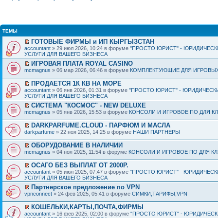
ТЕМЫ
ГОТОВЫЕ ФИРМЫ и ИП КЫРГЫЗСТАН
accountant
» 29 июл 2026, 10:24 в форуме
"ПРОСТО ЮРИСТ" - ЮРИДИЧЕСК
УСЛУГИ ДЛЯ ВАШЕГО БИЗНЕСА
ИГРОВАЯ ПЛАТА ROYAL CASINO
mcmagnus
» 06 мар 2026, 06:46 в форуме
КОМПЛЕКТУЮЩИЕ ДЛЯ ИГРОВЫХ
ПРОДАЕТСЯ 1К КВ НА МОРЕ
accountant
» 06 янв 2026, 01:31 в форуме
"ПРОСТО ЮРИСТ" - ЮРИДИЧЕСК
УСЛУГИ ДЛЯ ВАШЕГО БИЗНЕСА
СИСТЕМА "КОСМОС" - NEW DELUXE
mcmagnus
» 05 янв 2026, 15:53 в форуме
КОНСОЛИ И ИГРОВОЕ ПО ДЛЯ К
DARKPARFUME.CLOUD - ПАРФЮМ И МАСЛА
darkparfume
» 22 ноя 2025, 14:25 в форуме
НАШИ ПАРТНЕРЫ
ОБОРУДОВАНИЕ В НАЛИЧИИ
mcmagnus
» 04 ноя 2025, 11:54 в форуме
КОНСОЛИ И ИГРОВОЕ ПО ДЛЯ К
ОСАГО БЕЗ ВЫПЛАТ ОТ 2000Р.
accountant
» 05 июл 2025, 07:47 в форуме
"ПРОСТО ЮРИСТ" - ЮРИДИЧЕСК
УСЛУГИ ДЛЯ ВАШЕГО БИЗНЕСА
Партнерское предложение по VPN
vpnconnect
» 24 фев 2025, 05:41 в форуме
СИМКИ,ТАРИФЫ,VPN
КОШЕЛЬКИ,КАРТЫ,ПОЧТА,ФИРМЫ
accountant
» 16 фев 2025, 02:00 в форуме
"ПРОСТО ЮРИСТ" - ЮРИДИЧЕС