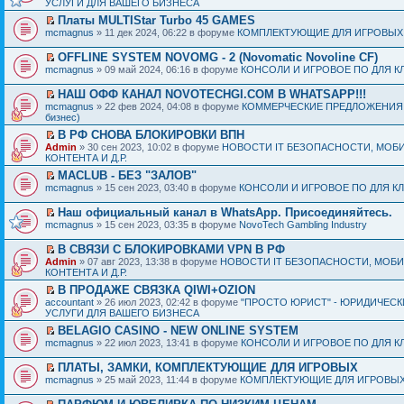
УСЛУГИ ДЛЯ ВАШЕГО БИЗНЕСА
Платы MULTIStar Turbo 45 GAMES
mcmagnus
» 11 дек 2024, 06:22 в форуме
КОМПЛЕКТУЮЩИЕ ДЛЯ ИГРОВЫХ
OFFLINE SYSTEM NOVOMG - 2 (Novomatic Novoline CF)
mcmagnus
» 09 май 2024, 06:16 в форуме
КОНСОЛИ И ИГРОВОЕ ПО ДЛЯ К
НАШ ОФФ КАНАЛ NOVOTECHGI.COM В WHATSAPP!!!
mcmagnus
» 22 фев 2024, 04:08 в форуме
КОММЕРЧЕСКИЕ ПРЕДЛОЖЕНИЯ И
бизнес)
В РФ СНОВА БЛОКИРОВКИ ВПН
Admin
» 30 сен 2023, 10:02 в форуме
НОВОСТИ IT БЕЗОПАСНОСТИ, МОБ
КОНТЕНТА И Д.Р.
MACLUB - БЕЗ "ЗАЛОВ"
mcmagnus
» 15 сен 2023, 03:40 в форуме
КОНСОЛИ И ИГРОВОЕ ПО ДЛЯ К
Наш официальный канал в WhatsApp. Присоединяйтесь.
mcmagnus
» 15 сен 2023, 03:35 в форуме
NovoTech Gambling Industry
В СВЯЗИ С БЛОКИРОВКАМИ VPN В РФ
Admin
» 07 авг 2023, 13:38 в форуме
НОВОСТИ IT БЕЗОПАСНОСТИ, МОБ
КОНТЕНТА И Д.Р.
В ПРОДАЖЕ СВЯЗКА QIWI+OZION
accountant
» 26 июл 2023, 02:42 в форуме
"ПРОСТО ЮРИСТ" - ЮРИДИЧЕСК
УСЛУГИ ДЛЯ ВАШЕГО БИЗНЕСА
BELAGIO CASINO - NEW ONLINE SYSTEM
mcmagnus
» 22 июл 2023, 13:41 в форуме
КОНСОЛИ И ИГРОВОЕ ПО ДЛЯ К
ПЛАТЫ, ЗАМКИ, КОМПЛЕКТУЮЩИЕ ДЛЯ ИГРОВЫХ
mcmagnus
» 25 май 2023, 11:44 в форуме
КОМПЛЕКТУЮЩИЕ ДЛЯ ИГРОВЫХ