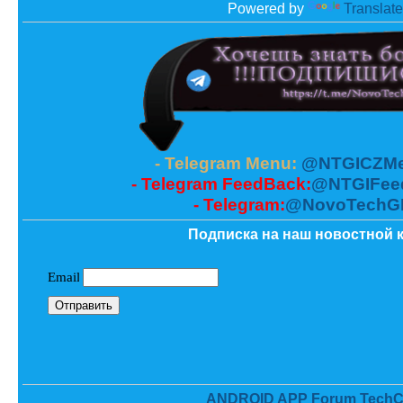
Powered by
Translate
- Telegram Menu:
@NTGICZMe
- Telegram FeedBack:
@NTGIFee
- Telegram:
@NovoTechG
Подписка на наш новостной к
ANDROID APP Forum TechC