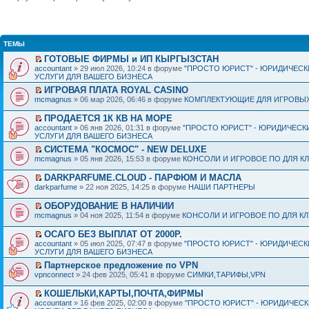
ТЕМЫ
ГОТОВЫЕ ФИРМЫ и ИП КЫРГЫЗСТАН
accountant
» 29 июл 2026, 10:24 в форуме
"ПРОСТО ЮРИСТ" - ЮРИДИЧЕСК
УСЛУГИ ДЛЯ ВАШЕГО БИЗНЕСА
ИГРОВАЯ ПЛАТА ROYAL CASINO
mcmagnus
» 06 мар 2026, 06:46 в форуме
КОМПЛЕКТУЮЩИЕ ДЛЯ ИГРОВЫХ
ПРОДАЕТСЯ 1К КВ НА МОРЕ
accountant
» 06 янв 2026, 01:31 в форуме
"ПРОСТО ЮРИСТ" - ЮРИДИЧЕСК
УСЛУГИ ДЛЯ ВАШЕГО БИЗНЕСА
СИСТЕМА "КОСМОС" - NEW DELUXE
mcmagnus
» 05 янв 2026, 15:53 в форуме
КОНСОЛИ И ИГРОВОЕ ПО ДЛЯ К
DARKPARFUME.CLOUD - ПАРФЮМ И МАСЛА
darkparfume
» 22 ноя 2025, 14:25 в форуме
НАШИ ПАРТНЕРЫ
ОБОРУДОВАНИЕ В НАЛИЧИИ
mcmagnus
» 04 ноя 2025, 11:54 в форуме
КОНСОЛИ И ИГРОВОЕ ПО ДЛЯ К
ОСАГО БЕЗ ВЫПЛАТ ОТ 2000Р.
accountant
» 05 июл 2025, 07:47 в форуме
"ПРОСТО ЮРИСТ" - ЮРИДИЧЕСК
УСЛУГИ ДЛЯ ВАШЕГО БИЗНЕСА
Партнерское предложение по VPN
vpnconnect
» 24 фев 2025, 05:41 в форуме
СИМКИ,ТАРИФЫ,VPN
КОШЕЛЬКИ,КАРТЫ,ПОЧТА,ФИРМЫ
accountant
» 16 фев 2025, 02:00 в форуме
"ПРОСТО ЮРИСТ" - ЮРИДИЧЕС