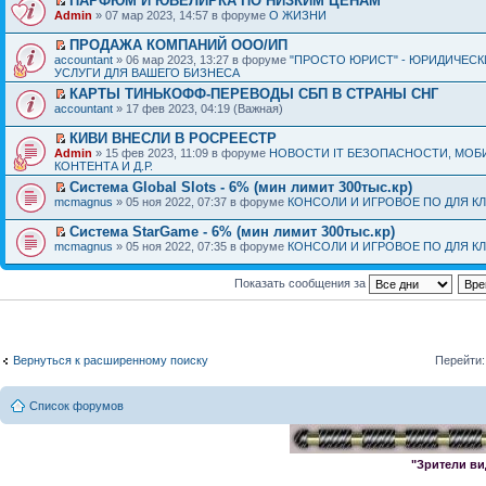
ПАРФЮМ И ЮВЕЛИРКА ПО НИЗКИМ ЦЕНАМ
Admin
» 07 мар 2023, 14:57 в форуме
О ЖИЗНИ
ПРОДАЖА КОМПАНИЙ ООО/ИП
accountant
» 06 мар 2023, 13:27 в форуме
"ПРОСТО ЮРИСТ" - ЮРИДИЧЕСК
УСЛУГИ ДЛЯ ВАШЕГО БИЗНЕСА
КАРТЫ ТИНЬКОФФ-ПЕРЕВОДЫ СБП В СТРАНЫ СНГ
accountant
» 17 фев 2023, 04:19 (Важная)
КИВИ ВНЕСЛИ В РОСРЕЕСТР
Admin
» 15 фев 2023, 11:09 в форуме
НОВОСТИ IT БЕЗОПАСНОСТИ, МОБ
КОНТЕНТА И Д.Р.
Система Global Slots - 6% (мин лимит 300тыс.кр)
mcmagnus
» 05 ноя 2022, 07:37 в форуме
КОНСОЛИ И ИГРОВОЕ ПО ДЛЯ К
Система StarGame - 6% (мин лимит 300тыс.кр)
mcmagnus
» 05 ноя 2022, 07:35 в форуме
КОНСОЛИ И ИГРОВОЕ ПО ДЛЯ К
Показать сообщения за
Вернуться к расширенному поиску
Перейти:
Список форумов
"Зрители ви