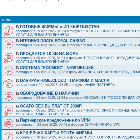
ТЕМЫ
ГОТОВЫЕ ФИРМЫ и ИП КЫРГЫЗСТАН
accountant
» 29 июл 2026, 10:24 в форуме
"ПРОСТО ЮРИСТ" - ЮРИДИЧЕСК
УСЛУГИ ДЛЯ ВАШЕГО БИЗНЕСА
ИГРОВАЯ ПЛАТА ROYAL CASINO
mcmagnus
» 06 мар 2026, 06:46 в форуме
КОМПЛЕКТУЮЩИЕ ДЛЯ ИГРОВЫХ
ПРОДАЕТСЯ 1К КВ НА МОРЕ
accountant
» 06 янв 2026, 01:31 в форуме
"ПРОСТО ЮРИСТ" - ЮРИДИЧЕСК
УСЛУГИ ДЛЯ ВАШЕГО БИЗНЕСА
СИСТЕМА "КОСМОС" - NEW DELUXE
mcmagnus
» 05 янв 2026, 15:53 в форуме
КОНСОЛИ И ИГРОВОЕ ПО ДЛЯ К
DARKPARFUME.CLOUD - ПАРФЮМ И МАСЛА
darkparfume
» 22 ноя 2025, 14:25 в форуме
НАШИ ПАРТНЕРЫ
ОБОРУДОВАНИЕ В НАЛИЧИИ
mcmagnus
» 04 ноя 2025, 11:54 в форуме
КОНСОЛИ И ИГРОВОЕ ПО ДЛЯ К
ОСАГО БЕЗ ВЫПЛАТ ОТ 2000Р.
accountant
» 05 июл 2025, 07:47 в форуме
"ПРОСТО ЮРИСТ" - ЮРИДИЧЕСК
УСЛУГИ ДЛЯ ВАШЕГО БИЗНЕСА
Партнерское предложение по VPN
vpnconnect
» 24 фев 2025, 05:41 в форуме
СИМКИ,ТАРИФЫ,VPN
КОШЕЛЬКИ,КАРТЫ,ПОЧТА,ФИРМЫ
accountant
» 16 фев 2025, 02:00 в форуме
"ПРОСТО ЮРИСТ" - ЮРИДИЧЕС