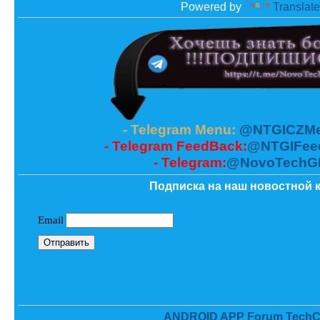
Powered by
Translate
- Telegram Menu:
@NTGICZMe
- Telegram FeedBack:
@NTGIFee
- Telegram:
@NovoTechG
Подписка на наш новостной к
ANDROID APP Forum TechC