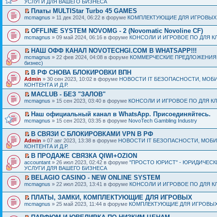
УСЛУГИ ДЛЯ ВАШЕГО БИЗНЕСА
Платы MULTIStar Turbo 45 GAMES
mcmagnus
» 11 дек 2024, 06:22 в форуме
КОМПЛЕКТУЮЩИЕ ДЛЯ ИГРОВЫХ
OFFLINE SYSTEM NOVOMG - 2 (Novomatic Novoline CF)
mcmagnus
» 09 май 2024, 06:16 в форуме
КОНСОЛИ И ИГРОВОЕ ПО ДЛЯ К
НАШ ОФФ КАНАЛ NOVOTECHGI.COM В WHATSAPP!!!
mcmagnus
» 22 фев 2024, 04:08 в форуме
КОММЕРЧЕСКИЕ ПРЕДЛОЖЕНИЯ И
бизнес)
В РФ СНОВА БЛОКИРОВКИ ВПН
Admin
» 30 сен 2023, 10:02 в форуме
НОВОСТИ IT БЕЗОПАСНОСТИ, МОБ
КОНТЕНТА И Д.Р.
MACLUB - БЕЗ "ЗАЛОВ"
mcmagnus
» 15 сен 2023, 03:40 в форуме
КОНСОЛИ И ИГРОВОЕ ПО ДЛЯ К
Наш официальный канал в WhatsApp. Присоединяйтесь.
mcmagnus
» 15 сен 2023, 03:35 в форуме
NovoTech Gambling Industry
В СВЯЗИ С БЛОКИРОВКАМИ VPN В РФ
Admin
» 07 авг 2023, 13:38 в форуме
НОВОСТИ IT БЕЗОПАСНОСТИ, МОБ
КОНТЕНТА И Д.Р.
В ПРОДАЖЕ СВЯЗКА QIWI+OZION
accountant
» 26 июл 2023, 02:42 в форуме
"ПРОСТО ЮРИСТ" - ЮРИДИЧЕСК
УСЛУГИ ДЛЯ ВАШЕГО БИЗНЕСА
BELAGIO CASINO - NEW ONLINE SYSTEM
mcmagnus
» 22 июл 2023, 13:41 в форуме
КОНСОЛИ И ИГРОВОЕ ПО ДЛЯ К
ПЛАТЫ, ЗАМКИ, КОМПЛЕКТУЮЩИЕ ДЛЯ ИГРОВЫХ
mcmagnus
» 25 май 2023, 11:44 в форуме
КОМПЛЕКТУЮЩИЕ ДЛЯ ИГРОВЫХ