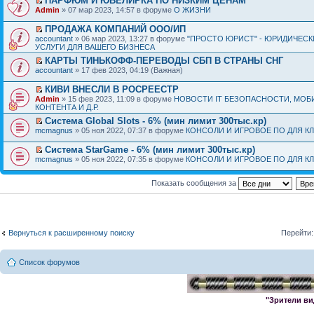
ПАРФЮМ И ЮВЕЛИРКА ПО НИЗКИМ ЦЕНАМ
Admin
» 07 мар 2023, 14:57 в форуме
О ЖИЗНИ
ПРОДАЖА КОМПАНИЙ ООО/ИП
accountant
» 06 мар 2023, 13:27 в форуме
"ПРОСТО ЮРИСТ" - ЮРИДИЧЕСК
УСЛУГИ ДЛЯ ВАШЕГО БИЗНЕСА
КАРТЫ ТИНЬКОФФ-ПЕРЕВОДЫ СБП В СТРАНЫ СНГ
accountant
» 17 фев 2023, 04:19 (Важная)
КИВИ ВНЕСЛИ В РОСРЕЕСТР
Admin
» 15 фев 2023, 11:09 в форуме
НОВОСТИ IT БЕЗОПАСНОСТИ, МОБ
КОНТЕНТА И Д.Р.
Система Global Slots - 6% (мин лимит 300тыс.кр)
mcmagnus
» 05 ноя 2022, 07:37 в форуме
КОНСОЛИ И ИГРОВОЕ ПО ДЛЯ К
Система StarGame - 6% (мин лимит 300тыс.кр)
mcmagnus
» 05 ноя 2022, 07:35 в форуме
КОНСОЛИ И ИГРОВОЕ ПО ДЛЯ К
Показать сообщения за
Вернуться к расширенному поиску
Перейти:
Список форумов
"Зрители ви