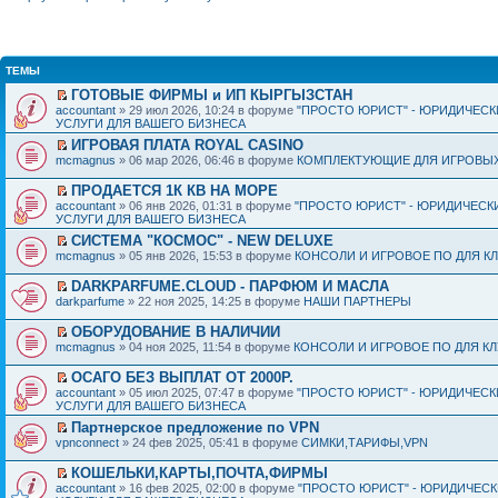
ТЕМЫ
ГОТОВЫЕ ФИРМЫ и ИП КЫРГЫЗСТАН
accountant
» 29 июл 2026, 10:24 в форуме
"ПРОСТО ЮРИСТ" - ЮРИДИЧЕСК
УСЛУГИ ДЛЯ ВАШЕГО БИЗНЕСА
ИГРОВАЯ ПЛАТА ROYAL CASINO
mcmagnus
» 06 мар 2026, 06:46 в форуме
КОМПЛЕКТУЮЩИЕ ДЛЯ ИГРОВЫХ
ПРОДАЕТСЯ 1К КВ НА МОРЕ
accountant
» 06 янв 2026, 01:31 в форуме
"ПРОСТО ЮРИСТ" - ЮРИДИЧЕСК
УСЛУГИ ДЛЯ ВАШЕГО БИЗНЕСА
СИСТЕМА "КОСМОС" - NEW DELUXE
mcmagnus
» 05 янв 2026, 15:53 в форуме
КОНСОЛИ И ИГРОВОЕ ПО ДЛЯ К
DARKPARFUME.CLOUD - ПАРФЮМ И МАСЛА
darkparfume
» 22 ноя 2025, 14:25 в форуме
НАШИ ПАРТНЕРЫ
ОБОРУДОВАНИЕ В НАЛИЧИИ
mcmagnus
» 04 ноя 2025, 11:54 в форуме
КОНСОЛИ И ИГРОВОЕ ПО ДЛЯ К
ОСАГО БЕЗ ВЫПЛАТ ОТ 2000Р.
accountant
» 05 июл 2025, 07:47 в форуме
"ПРОСТО ЮРИСТ" - ЮРИДИЧЕСК
УСЛУГИ ДЛЯ ВАШЕГО БИЗНЕСА
Партнерское предложение по VPN
vpnconnect
» 24 фев 2025, 05:41 в форуме
СИМКИ,ТАРИФЫ,VPN
КОШЕЛЬКИ,КАРТЫ,ПОЧТА,ФИРМЫ
accountant
» 16 фев 2025, 02:00 в форуме
"ПРОСТО ЮРИСТ" - ЮРИДИЧЕС