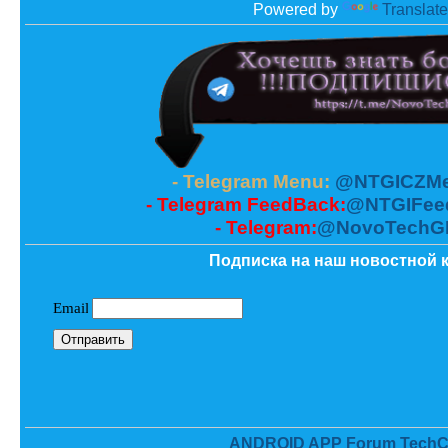
Powered by
Translate
- Telegram Menu:
@NTGICZMe
- Telegram FeedBack:
@NTGIFee
- Telegram:
@NovoTechG
Подписка на наш новостной к
ANDROID APP Forum TechC