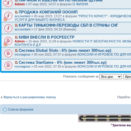
ПАРФЮМ И ЮВЕЛИРКА ПО НИЗКИМ ЦЕНАМ
Admin
» 07 мар 2023, 14:57 в форуме
О ЖИЗНИ
ПРОДАЖА КОМПАНИЙ ООО/ИП
accountant
» 06 мар 2023, 13:27 в форуме
"ПРОСТО ЮРИСТ" - ЮРИДИЧЕСК
УСЛУГИ ДЛЯ ВАШЕГО БИЗНЕСА
КАРТЫ ТИНЬКОФФ-ПЕРЕВОДЫ СБП В СТРАНЫ СНГ
accountant
» 17 фев 2023, 04:19 (Важная)
КИВИ ВНЕСЛИ В РОСРЕЕСТР
Admin
» 15 фев 2023, 11:09 в форуме
НОВОСТИ IT БЕЗОПАСНОСТИ, МОБ
КОНТЕНТА И Д.Р.
Система Global Slots - 6% (мин лимит 300тыс.кр)
mcmagnus
» 05 ноя 2022, 07:37 в форуме
КОНСОЛИ И ИГРОВОЕ ПО ДЛЯ К
Система StarGame - 6% (мин лимит 300тыс.кр)
mcmagnus
» 05 ноя 2022, 07:35 в форуме
КОНСОЛИ И ИГРОВОЕ ПО ДЛЯ К
Показать сообщения за
Вернуться к расширенному поиску
Перейти:
Список форумов
"Зрители ви