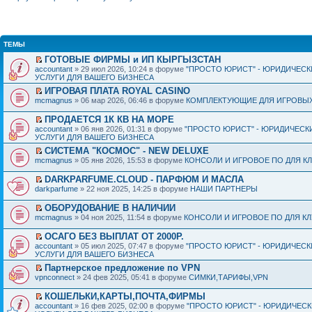
ТЕМЫ
ГОТОВЫЕ ФИРМЫ и ИП КЫРГЫЗСТАН
accountant
» 29 июл 2026, 10:24 в форуме
"ПРОСТО ЮРИСТ" - ЮРИДИЧЕСК
УСЛУГИ ДЛЯ ВАШЕГО БИЗНЕСА
ИГРОВАЯ ПЛАТА ROYAL CASINO
mcmagnus
» 06 мар 2026, 06:46 в форуме
КОМПЛЕКТУЮЩИЕ ДЛЯ ИГРОВЫХ
ПРОДАЕТСЯ 1К КВ НА МОРЕ
accountant
» 06 янв 2026, 01:31 в форуме
"ПРОСТО ЮРИСТ" - ЮРИДИЧЕСК
УСЛУГИ ДЛЯ ВАШЕГО БИЗНЕСА
СИСТЕМА "КОСМОС" - NEW DELUXE
mcmagnus
» 05 янв 2026, 15:53 в форуме
КОНСОЛИ И ИГРОВОЕ ПО ДЛЯ К
DARKPARFUME.CLOUD - ПАРФЮМ И МАСЛА
darkparfume
» 22 ноя 2025, 14:25 в форуме
НАШИ ПАРТНЕРЫ
ОБОРУДОВАНИЕ В НАЛИЧИИ
mcmagnus
» 04 ноя 2025, 11:54 в форуме
КОНСОЛИ И ИГРОВОЕ ПО ДЛЯ К
ОСАГО БЕЗ ВЫПЛАТ ОТ 2000Р.
accountant
» 05 июл 2025, 07:47 в форуме
"ПРОСТО ЮРИСТ" - ЮРИДИЧЕСК
УСЛУГИ ДЛЯ ВАШЕГО БИЗНЕСА
Партнерское предложение по VPN
vpnconnect
» 24 фев 2025, 05:41 в форуме
СИМКИ,ТАРИФЫ,VPN
КОШЕЛЬКИ,КАРТЫ,ПОЧТА,ФИРМЫ
accountant
» 16 фев 2025, 02:00 в форуме
"ПРОСТО ЮРИСТ" - ЮРИДИЧЕС