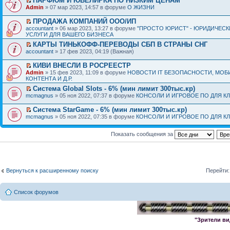
ПАРФЮМ И ЮВЕЛИРКА ПО НИЗКИМ ЦЕНАМ
Admin
» 07 мар 2023, 14:57 в форуме
О ЖИЗНИ
ПРОДАЖА КОМПАНИЙ ООО/ИП
accountant
» 06 мар 2023, 13:27 в форуме
"ПРОСТО ЮРИСТ" - ЮРИДИЧЕСК
УСЛУГИ ДЛЯ ВАШЕГО БИЗНЕСА
КАРТЫ ТИНЬКОФФ-ПЕРЕВОДЫ СБП В СТРАНЫ СНГ
accountant
» 17 фев 2023, 04:19 (Важная)
КИВИ ВНЕСЛИ В РОСРЕЕСТР
Admin
» 15 фев 2023, 11:09 в форуме
НОВОСТИ IT БЕЗОПАСНОСТИ, МОБ
КОНТЕНТА И Д.Р.
Система Global Slots - 6% (мин лимит 300тыс.кр)
mcmagnus
» 05 ноя 2022, 07:37 в форуме
КОНСОЛИ И ИГРОВОЕ ПО ДЛЯ К
Система StarGame - 6% (мин лимит 300тыс.кр)
mcmagnus
» 05 ноя 2022, 07:35 в форуме
КОНСОЛИ И ИГРОВОЕ ПО ДЛЯ К
Показать сообщения за
Вернуться к расширенному поиску
Перейти:
Список форумов
"Зрители ви