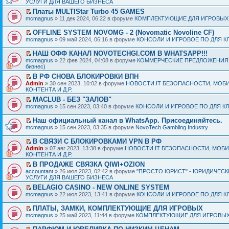
УСЛУГИ ДЛЯ ВАШЕГО БИЗНЕСА
Платы MULTIStar Turbo 45 GAMES
mcmagnus
» 11 дек 2024, 06:22 в форуме
КОМПЛЕКТУЮЩИЕ ДЛЯ ИГРОВЫХ
OFFLINE SYSTEM NOVOMG - 2 (Novomatic Novoline CF)
mcmagnus
» 09 май 2024, 06:16 в форуме
КОНСОЛИ И ИГРОВОЕ ПО ДЛЯ К
НАШ ОФФ КАНАЛ NOVOTECHGI.COM В WHATSAPP!!!
mcmagnus
» 22 фев 2024, 04:08 в форуме
КОММЕРЧЕСКИЕ ПРЕДЛОЖЕНИЯ И
бизнес)
В РФ СНОВА БЛОКИРОВКИ ВПН
Admin
» 30 сен 2023, 10:02 в форуме
НОВОСТИ IT БЕЗОПАСНОСТИ, МОБ
КОНТЕНТА И Д.Р.
MACLUB - БЕЗ "ЗАЛОВ"
mcmagnus
» 15 сен 2023, 03:40 в форуме
КОНСОЛИ И ИГРОВОЕ ПО ДЛЯ К
Наш официальный канал в WhatsApp. Присоединяйтесь.
mcmagnus
» 15 сен 2023, 03:35 в форуме
NovoTech Gambling Industry
В СВЯЗИ С БЛОКИРОВКАМИ VPN В РФ
Admin
» 07 авг 2023, 13:38 в форуме
НОВОСТИ IT БЕЗОПАСНОСТИ, МОБ
КОНТЕНТА И Д.Р.
В ПРОДАЖЕ СВЯЗКА QIWI+OZION
accountant
» 26 июл 2023, 02:42 в форуме
"ПРОСТО ЮРИСТ" - ЮРИДИЧЕСК
УСЛУГИ ДЛЯ ВАШЕГО БИЗНЕСА
BELAGIO CASINO - NEW ONLINE SYSTEM
mcmagnus
» 22 июл 2023, 13:41 в форуме
КОНСОЛИ И ИГРОВОЕ ПО ДЛЯ К
ПЛАТЫ, ЗАМКИ, КОМПЛЕКТУЮЩИЕ ДЛЯ ИГРОВЫХ
mcmagnus
» 25 май 2023, 11:44 в форуме
КОМПЛЕКТУЮЩИЕ ДЛЯ ИГРОВЫХ