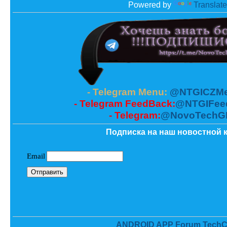
Powered by
Translate
- Telegram Menu:
@NTGICZMe
- Telegram FeedBack:
@NTGIFee
- Telegram:
@NovoTechG
Подписка на наш новостной к
ANDROID APP Forum TechC