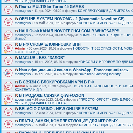
УСЛУГИ ДЛЯ ВАШЕГО БИЗНЕСА
Платы MULTIStar Turbo 45 GAMES
mcmagnus
» 11 дек 2024, 06:22 в форуме
КОМПЛЕКТУЮЩИЕ ДЛЯ ИГРОВЫХ
OFFLINE SYSTEM NOVOMG - 2 (Novomatic Novoline CF)
mcmagnus
» 09 май 2024, 06:16 в форуме
КОНСОЛИ И ИГРОВОЕ ПО ДЛЯ К
НАШ ОФФ КАНАЛ NOVOTECHGI.COM В WHATSAPP!!!
mcmagnus
» 22 фев 2024, 04:08 в форуме
КОММЕРЧЕСКИЕ ПРЕДЛОЖЕНИЯ И
бизнес)
В РФ СНОВА БЛОКИРОВКИ ВПН
Admin
» 30 сен 2023, 10:02 в форуме
НОВОСТИ IT БЕЗОПАСНОСТИ, МОБ
КОНТЕНТА И Д.Р.
MACLUB - БЕЗ "ЗАЛОВ"
mcmagnus
» 15 сен 2023, 03:40 в форуме
КОНСОЛИ И ИГРОВОЕ ПО ДЛЯ К
Наш официальный канал в WhatsApp. Присоединяйтесь.
mcmagnus
» 15 сен 2023, 03:35 в форуме
NovoTech Gambling Industry
В СВЯЗИ С БЛОКИРОВКАМИ VPN В РФ
Admin
» 07 авг 2023, 13:38 в форуме
НОВОСТИ IT БЕЗОПАСНОСТИ, МОБ
КОНТЕНТА И Д.Р.
В ПРОДАЖЕ СВЯЗКА QIWI+OZION
accountant
» 26 июл 2023, 02:42 в форуме
"ПРОСТО ЮРИСТ" - ЮРИДИЧЕСК
УСЛУГИ ДЛЯ ВАШЕГО БИЗНЕСА
BELAGIO CASINO - NEW ONLINE SYSTEM
mcmagnus
» 22 июл 2023, 13:41 в форуме
КОНСОЛИ И ИГРОВОЕ ПО ДЛЯ К
ПЛАТЫ, ЗАМКИ, КОМПЛЕКТУЮЩИЕ ДЛЯ ИГРОВЫХ
mcmagnus
» 25 май 2023, 11:44 в форуме
КОМПЛЕКТУЮЩИЕ ДЛЯ ИГРОВЫХ