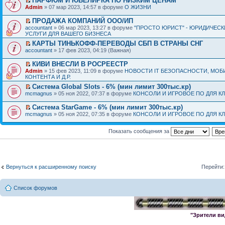
ПАРФЮМ И ЮВЕЛИРКА ПО НИЗКИМ ЦЕНАМ
Admin
» 07 мар 2023, 14:57 в форуме
О ЖИЗНИ
ПРОДАЖА КОМПАНИЙ ООО/ИП
accountant
» 06 мар 2023, 13:27 в форуме
"ПРОСТО ЮРИСТ" - ЮРИДИЧЕСК
УСЛУГИ ДЛЯ ВАШЕГО БИЗНЕСА
КАРТЫ ТИНЬКОФФ-ПЕРЕВОДЫ СБП В СТРАНЫ СНГ
accountant
» 17 фев 2023, 04:19 (Важная)
КИВИ ВНЕСЛИ В РОСРЕЕСТР
Admin
» 15 фев 2023, 11:09 в форуме
НОВОСТИ IT БЕЗОПАСНОСТИ, МОБ
КОНТЕНТА И Д.Р.
Система Global Slots - 6% (мин лимит 300тыс.кр)
mcmagnus
» 05 ноя 2022, 07:37 в форуме
КОНСОЛИ И ИГРОВОЕ ПО ДЛЯ К
Система StarGame - 6% (мин лимит 300тыс.кр)
mcmagnus
» 05 ноя 2022, 07:35 в форуме
КОНСОЛИ И ИГРОВОЕ ПО ДЛЯ К
Показать сообщения за
Вернуться к расширенному поиску
Перейти:
Список форумов
"Зрители ви