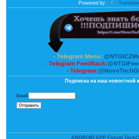
Powered by
Translate
- Telegram Menu:
@NTGICZMe
- Telegram FeedBack:
@NTGIFee
- Telegram:
@NovoTechG
Подписка на наш новостной к
ANDROID APP Forum TechC