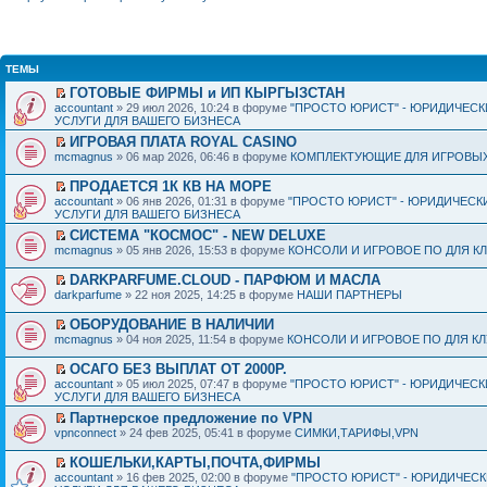
ТЕМЫ
ГОТОВЫЕ ФИРМЫ и ИП КЫРГЫЗСТАН
accountant
» 29 июл 2026, 10:24 в форуме
"ПРОСТО ЮРИСТ" - ЮРИДИЧЕСК
УСЛУГИ ДЛЯ ВАШЕГО БИЗНЕСА
ИГРОВАЯ ПЛАТА ROYAL CASINO
mcmagnus
» 06 мар 2026, 06:46 в форуме
КОМПЛЕКТУЮЩИЕ ДЛЯ ИГРОВЫХ
ПРОДАЕТСЯ 1К КВ НА МОРЕ
accountant
» 06 янв 2026, 01:31 в форуме
"ПРОСТО ЮРИСТ" - ЮРИДИЧЕСК
УСЛУГИ ДЛЯ ВАШЕГО БИЗНЕСА
СИСТЕМА "КОСМОС" - NEW DELUXE
mcmagnus
» 05 янв 2026, 15:53 в форуме
КОНСОЛИ И ИГРОВОЕ ПО ДЛЯ К
DARKPARFUME.CLOUD - ПАРФЮМ И МАСЛА
darkparfume
» 22 ноя 2025, 14:25 в форуме
НАШИ ПАРТНЕРЫ
ОБОРУДОВАНИЕ В НАЛИЧИИ
mcmagnus
» 04 ноя 2025, 11:54 в форуме
КОНСОЛИ И ИГРОВОЕ ПО ДЛЯ К
ОСАГО БЕЗ ВЫПЛАТ ОТ 2000Р.
accountant
» 05 июл 2025, 07:47 в форуме
"ПРОСТО ЮРИСТ" - ЮРИДИЧЕСК
УСЛУГИ ДЛЯ ВАШЕГО БИЗНЕСА
Партнерское предложение по VPN
vpnconnect
» 24 фев 2025, 05:41 в форуме
СИМКИ,ТАРИФЫ,VPN
КОШЕЛЬКИ,КАРТЫ,ПОЧТА,ФИРМЫ
accountant
» 16 фев 2025, 02:00 в форуме
"ПРОСТО ЮРИСТ" - ЮРИДИЧЕС