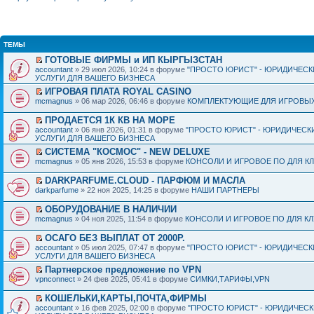
ТЕМЫ
ГОТОВЫЕ ФИРМЫ и ИП КЫРГЫЗСТАН
accountant
» 29 июл 2026, 10:24 в форуме
"ПРОСТО ЮРИСТ" - ЮРИДИЧЕСК
УСЛУГИ ДЛЯ ВАШЕГО БИЗНЕСА
ИГРОВАЯ ПЛАТА ROYAL CASINO
mcmagnus
» 06 мар 2026, 06:46 в форуме
КОМПЛЕКТУЮЩИЕ ДЛЯ ИГРОВЫХ
ПРОДАЕТСЯ 1К КВ НА МОРЕ
accountant
» 06 янв 2026, 01:31 в форуме
"ПРОСТО ЮРИСТ" - ЮРИДИЧЕСК
УСЛУГИ ДЛЯ ВАШЕГО БИЗНЕСА
СИСТЕМА "КОСМОС" - NEW DELUXE
mcmagnus
» 05 янв 2026, 15:53 в форуме
КОНСОЛИ И ИГРОВОЕ ПО ДЛЯ К
DARKPARFUME.CLOUD - ПАРФЮМ И МАСЛА
darkparfume
» 22 ноя 2025, 14:25 в форуме
НАШИ ПАРТНЕРЫ
ОБОРУДОВАНИЕ В НАЛИЧИИ
mcmagnus
» 04 ноя 2025, 11:54 в форуме
КОНСОЛИ И ИГРОВОЕ ПО ДЛЯ К
ОСАГО БЕЗ ВЫПЛАТ ОТ 2000Р.
accountant
» 05 июл 2025, 07:47 в форуме
"ПРОСТО ЮРИСТ" - ЮРИДИЧЕСК
УСЛУГИ ДЛЯ ВАШЕГО БИЗНЕСА
Партнерское предложение по VPN
vpnconnect
» 24 фев 2025, 05:41 в форуме
СИМКИ,ТАРИФЫ,VPN
КОШЕЛЬКИ,КАРТЫ,ПОЧТА,ФИРМЫ
accountant
» 16 фев 2025, 02:00 в форуме
"ПРОСТО ЮРИСТ" - ЮРИДИЧЕС