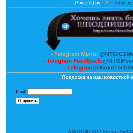
Powered by
Translate
- Telegram Menu:
@NTGICZMe
- Telegram FeedBack:
@NTGIFee
- Telegram:
@NovoTechG
Подписка на наш новостной к
ANDROID APP Forum TechC