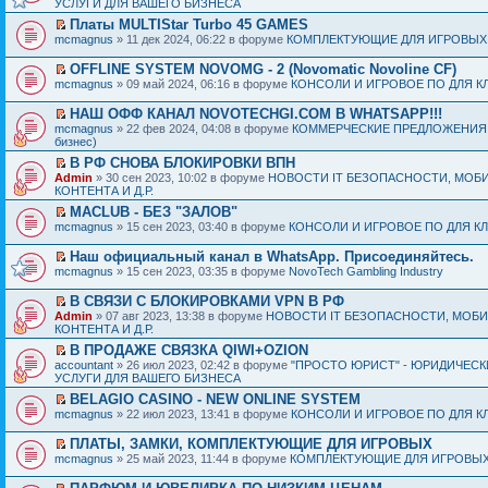
УСЛУГИ ДЛЯ ВАШЕГО БИЗНЕСА
Платы MULTIStar Turbo 45 GAMES
mcmagnus
» 11 дек 2024, 06:22 в форуме
КОМПЛЕКТУЮЩИЕ ДЛЯ ИГРОВЫХ
OFFLINE SYSTEM NOVOMG - 2 (Novomatic Novoline CF)
mcmagnus
» 09 май 2024, 06:16 в форуме
КОНСОЛИ И ИГРОВОЕ ПО ДЛЯ К
НАШ ОФФ КАНАЛ NOVOTECHGI.COM В WHATSAPP!!!
mcmagnus
» 22 фев 2024, 04:08 в форуме
КОММЕРЧЕСКИЕ ПРЕДЛОЖЕНИЯ И
бизнес)
В РФ СНОВА БЛОКИРОВКИ ВПН
Admin
» 30 сен 2023, 10:02 в форуме
НОВОСТИ IT БЕЗОПАСНОСТИ, МОБ
КОНТЕНТА И Д.Р.
MACLUB - БЕЗ "ЗАЛОВ"
mcmagnus
» 15 сен 2023, 03:40 в форуме
КОНСОЛИ И ИГРОВОЕ ПО ДЛЯ К
Наш официальный канал в WhatsApp. Присоединяйтесь.
mcmagnus
» 15 сен 2023, 03:35 в форуме
NovoTech Gambling Industry
В СВЯЗИ С БЛОКИРОВКАМИ VPN В РФ
Admin
» 07 авг 2023, 13:38 в форуме
НОВОСТИ IT БЕЗОПАСНОСТИ, МОБ
КОНТЕНТА И Д.Р.
В ПРОДАЖЕ СВЯЗКА QIWI+OZION
accountant
» 26 июл 2023, 02:42 в форуме
"ПРОСТО ЮРИСТ" - ЮРИДИЧЕСК
УСЛУГИ ДЛЯ ВАШЕГО БИЗНЕСА
BELAGIO CASINO - NEW ONLINE SYSTEM
mcmagnus
» 22 июл 2023, 13:41 в форуме
КОНСОЛИ И ИГРОВОЕ ПО ДЛЯ К
ПЛАТЫ, ЗАМКИ, КОМПЛЕКТУЮЩИЕ ДЛЯ ИГРОВЫХ
mcmagnus
» 25 май 2023, 11:44 в форуме
КОМПЛЕКТУЮЩИЕ ДЛЯ ИГРОВЫХ