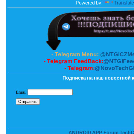
Powered by
Translate
- Telegram Menu:
@NTGICZMe
- Telegram FeedBack:
@NTGIFee
- Telegram:
@NovoTechG
Подписка на наш новостной к
ANDROID APP Forum TechC