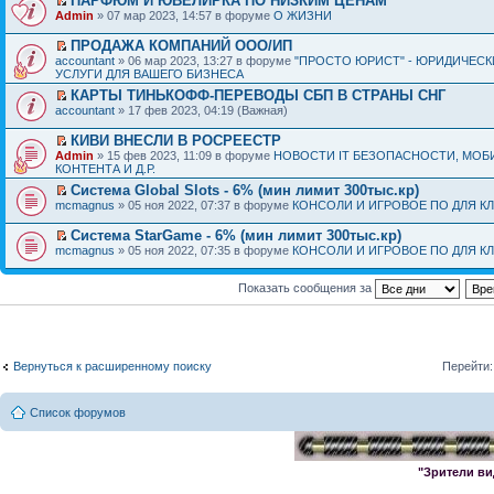
ПАРФЮМ И ЮВЕЛИРКА ПО НИЗКИМ ЦЕНАМ
Admin
» 07 мар 2023, 14:57 в форуме
О ЖИЗНИ
ПРОДАЖА КОМПАНИЙ ООО/ИП
accountant
» 06 мар 2023, 13:27 в форуме
"ПРОСТО ЮРИСТ" - ЮРИДИЧЕСК
УСЛУГИ ДЛЯ ВАШЕГО БИЗНЕСА
КАРТЫ ТИНЬКОФФ-ПЕРЕВОДЫ СБП В СТРАНЫ СНГ
accountant
» 17 фев 2023, 04:19 (Важная)
КИВИ ВНЕСЛИ В РОСРЕЕСТР
Admin
» 15 фев 2023, 11:09 в форуме
НОВОСТИ IT БЕЗОПАСНОСТИ, МОБ
КОНТЕНТА И Д.Р.
Система Global Slots - 6% (мин лимит 300тыс.кр)
mcmagnus
» 05 ноя 2022, 07:37 в форуме
КОНСОЛИ И ИГРОВОЕ ПО ДЛЯ К
Система StarGame - 6% (мин лимит 300тыс.кр)
mcmagnus
» 05 ноя 2022, 07:35 в форуме
КОНСОЛИ И ИГРОВОЕ ПО ДЛЯ К
Показать сообщения за
Вернуться к расширенному поиску
Перейти:
Список форумов
"Зрители ви