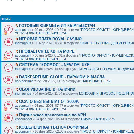
ТЕМЫ
ГОТОВЫЕ ФИРМЫ и ИП КЫРГЫЗСТАН
accountant
» 29 июл 2026, 10:24 в форуме
"ПРОСТО ЮРИСТ" - ЮРИДИЧЕСК
УСЛУГИ ДЛЯ ВАШЕГО БИЗНЕСА
ИГРОВАЯ ПЛАТА ROYAL CASINO
mcmagnus
» 06 мар 2026, 06:46 в форуме
КОМПЛЕКТУЮЩИЕ ДЛЯ ИГРОВЫХ
ПРОДАЕТСЯ 1К КВ НА МОРЕ
accountant
» 06 янв 2026, 01:31 в форуме
"ПРОСТО ЮРИСТ" - ЮРИДИЧЕСК
УСЛУГИ ДЛЯ ВАШЕГО БИЗНЕСА
СИСТЕМА "КОСМОС" - NEW DELUXE
mcmagnus
» 05 янв 2026, 15:53 в форуме
КОНСОЛИ И ИГРОВОЕ ПО ДЛЯ К
DARKPARFUME.CLOUD - ПАРФЮМ И МАСЛА
darkparfume
» 22 ноя 2025, 14:25 в форуме
НАШИ ПАРТНЕРЫ
ОБОРУДОВАНИЕ В НАЛИЧИИ
mcmagnus
» 04 ноя 2025, 11:54 в форуме
КОНСОЛИ И ИГРОВОЕ ПО ДЛЯ К
ОСАГО БЕЗ ВЫПЛАТ ОТ 2000Р.
accountant
» 05 июл 2025, 07:47 в форуме
"ПРОСТО ЮРИСТ" - ЮРИДИЧЕСК
УСЛУГИ ДЛЯ ВАШЕГО БИЗНЕСА
Партнерское предложение по VPN
vpnconnect
» 24 фев 2025, 05:41 в форуме
СИМКИ,ТАРИФЫ,VPN
КОШЕЛЬКИ,КАРТЫ,ПОЧТА,ФИРМЫ
accountant
» 16 фев 2025, 02:00 в форуме
"ПРОСТО ЮРИСТ" - ЮРИДИЧЕС