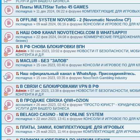
УСЛУГИ ДЛЯ ВАШЕГО БИЗНЕСА
Платы MULTIStar Turbo 45 GAMES
mcmagnus
» 11 дек 2024, 06:22 в форуме
КОМПЛЕКТУЮЩИЕ ДЛЯ ИГРОВЫХ
OFFLINE SYSTEM NOVOMG - 2 (Novomatic Novoline CF)
mcmagnus
» 09 май 2024, 06:16 в форуме
КОНСОЛИ И ИГРОВОЕ ПО ДЛЯ К
НАШ ОФФ КАНАЛ NOVOTECHGI.COM В WHATSAPP!!!
mcmagnus
» 22 фев 2024, 04:08 в форуме
КОММЕРЧЕСКИЕ ПРЕДЛОЖЕНИЯ И
бизнес)
В РФ СНОВА БЛОКИРОВКИ ВПН
Admin
» 30 сен 2023, 10:02 в форуме
НОВОСТИ IT БЕЗОПАСНОСТИ, МОБ
КОНТЕНТА И Д.Р.
MACLUB - БЕЗ "ЗАЛОВ"
mcmagnus
» 15 сен 2023, 03:40 в форуме
КОНСОЛИ И ИГРОВОЕ ПО ДЛЯ К
Наш официальный канал в WhatsApp. Присоединяйтесь.
mcmagnus
» 15 сен 2023, 03:35 в форуме
NovoTech Gambling Industry
В СВЯЗИ С БЛОКИРОВКАМИ VPN В РФ
Admin
» 07 авг 2023, 13:38 в форуме
НОВОСТИ IT БЕЗОПАСНОСТИ, МОБ
КОНТЕНТА И Д.Р.
В ПРОДАЖЕ СВЯЗКА QIWI+OZION
accountant
» 26 июл 2023, 02:42 в форуме
"ПРОСТО ЮРИСТ" - ЮРИДИЧЕСК
УСЛУГИ ДЛЯ ВАШЕГО БИЗНЕСА
BELAGIO CASINO - NEW ONLINE SYSTEM
mcmagnus
» 22 июл 2023, 13:41 в форуме
КОНСОЛИ И ИГРОВОЕ ПО ДЛЯ К
ПЛАТЫ, ЗАМКИ, КОМПЛЕКТУЮЩИЕ ДЛЯ ИГРОВЫХ
mcmagnus
» 25 май 2023, 11:44 в форуме
КОМПЛЕКТУЮЩИЕ ДЛЯ ИГРОВЫХ